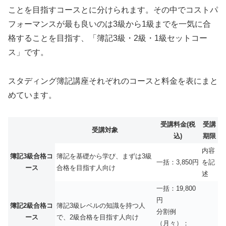
ことを目指すコースとに分けられます。その中でコストパ
フォーマンスが最も良いのは3級から1級までを一気に合
格することを目指す、「簿記3級・2級・1級セットコー
ス」です。
スタディング簿記講座それぞれのコースと料金を表にまと
めています。
受講料金(税
受講
受講対象
込)
期限
内容
簿記3級合格コ
簿記を基礎から学び、まずは3級
一括：3,850円
を記
ース
合格を目指す人向け
述
一括：19,800
円
簿記2級合格コ
簿記3級レベルの知識を持つ人
分割例
ース
で、2級合格を目指す人向け
（月々）：