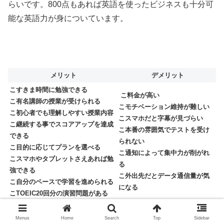
らいです。800点もあれば英語を使ったビジネスも十分可
能な英語力が身についています。
メリット
デメリット
こすきま時間に勉強できる
こ料金が高い
こ有名講師の授業が受けられる
こモチベーション維持が難しい
こ初心者でも理解しやすい授業内容
こスマホだと字幕が見づらい
こ継続する事でスコアアップを達成
こ本番の雰囲気でテストを受け
できる
られない
こ目的に応じてプランを選べる
こ通知によって集中力が削がれ
こスマホやタブレットさえあれば勉
る
強できる
こ外出先だとデータ通信量が気
こ自分のペースで学習を進められる
になる
こTOEIC20回分の演習問題がある
Menus
Home
Search
Top
Sidebar
スタディサプリTOEICは、受講者が好きな時間に好きな