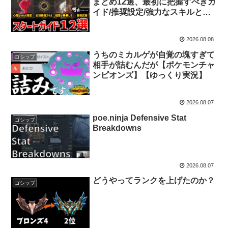
まとめ12選、最初に把握すべきガ
イド/推奨設定/強力なスキルと武
器/心魔のすすめ/法術の使い方
【Wuchang: Fallen Feathers】
2026.08.08
うちのミカルゲが自覚の塊すぎて
ゴシップ
相手が詰むんだが【ポケモンチャ
ンピオンズ】【ゆっくり実況】
2026.08.07
poe.ninja Defensive Stat
ゴシップ
Breakdowns
2026.08.07
どうやってランクを上げたのか？
ゴシップ