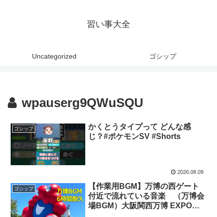
習い事大全
Uncategorized
ゴシップ
wpauserg9QWuSQU
かくとうタイプって どんな感
ゴシップ
じ？#ポケモンSV #Shorts
2026.08.09
【作業用BGM】万博の西ゲート
ゴシップ
付近で流れている音楽 （万博会
場BGM）大阪関西万博 EXPO
2025【6時間耐久】