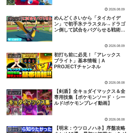
2026.08.09
めんどくさいから「タイカイデ
ゴシップ
ン」で初手氷テラスタル→ドラゴ
ン倒して試合をバグらせる戦術が
最強すぎるｗｗｗ【ポケモンSV
実況】
2026.08.09
初打ち前に必見！「アレックス
ゴシップ
ブライト」基本情報｜A
PROJECTチャンネル
2026.08.08
【剣盾】全キョダイマックス＆全
ゴシップ
専用技集【ポケモンソード・シー
ルド/ポケモンプレイ動画】
2026.08.08
【明末：ウツロノハネ】序盤攻略
ゴシップ