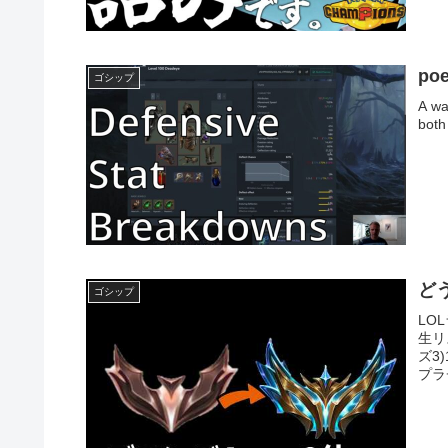
poe
ゴシップ
A wa
both
ど
ゴシップ
LO
生リ
ズ3
プラチ