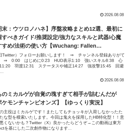
2026.08.08
明末：ウツロノハネ】序盤攻略まとめ12選、最初に
握すべきガイド/推奨設定/強力なスキルと武器/心魔
すめ/法術の使い方【Wuchang: Fallen
athers】
旧Twitter）フォローお願いします！ ⇒ チャンネル登録ありがて
 ⇒ 0:00 はじめに0:23 HUD表示1:10 強いスキル8:38 心
11:20 羽渡12:31 ステータスや補正14:27 強攻撃15:45 回避
..
2026.08.08
ちのミカルゲが自覚の塊すぎて相手が詰むんだが
ポケモンチャンピオンズ】【ゆっくり実況】
の主役はミカルゲです！またしてもチョッキが入荷しなかったた
たな型を模索いたします。今回は鬼火を採用したHB特化型！！意
悪くないかも？Twitter（X）良かったらどうぞ→この動画は東方
ojectを基にした二次創作物になります...