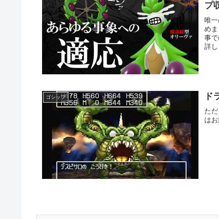
プ
唯一
めま
事で
詳し
ド
ゴシップ
ただ
はお