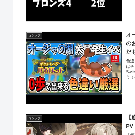
オ
ゴシップ
の
だ
色違
はチ
Sw
う！
【
ゴシップ
P