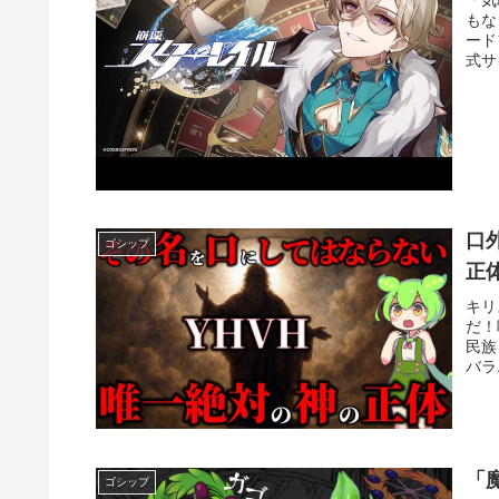
「気
もな
ード
式サ
口
ゴシップ
正
キリ
だ！
民族
バラ
「
ゴシップ