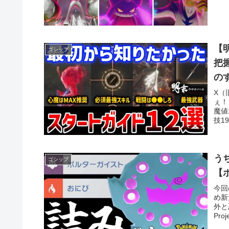
【
ゴシップ
把
のす
Fe
X（
ぇ！
魔値
技19.
う
ゴシップ
【
今回
め新
外と
Pr