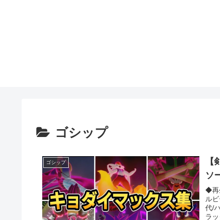
ゴシップ
【
ゴシップ
ソ
◆再
ルビ
代/
ラッ