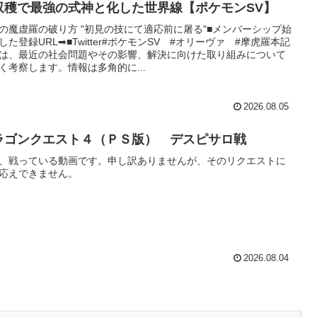
収穫で最強の式神と化した世界線【ポケモンSV】
の魔虚羅の破り方 "初見の技にて適応前に屠る"■メンバーシップ始
した登録URL➡■Twitter#ポケモンSV #オリーヴァ #摩虎羅本記
は、最近の社会問題やその影響、解決に向けた取り組みについて
く考察します。情報は多角的に...
2026.08.05
ラゴンクエスト４（ＰＳ版） デスピサロ戦
、戦っている動画です。申し訳ありませんが、そのリクエストに
応えできません。
2026.08.04