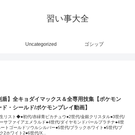
習い事大全
Uncategorized
ゴシップ
剣盾】全キョダイマックス＆全専用技集【ポケモン
ード・シールド/ポケモンプレイ動画】
生リスト◆●初代/赤緑青ピカチュウ●2世代/金銀クリスタル●3世代/
ーサファイアエメラルド●4世代/ダイヤモンドパールプラチナ●4世
ハートゴールドソウルシルバー●5世代/ブラックホワイト●5世代/ブ
ク2ホワイト2●6世代/X...