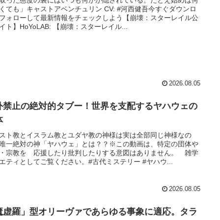
取った態度の裏にはいつも何かが隠されている。たとえ始めは何
くても」キャストアベンチュリン CV: #河西健吾今すぐダウンロ
フォローして最新情報をチェックしよう【崩壊：スターレイル公
イト】HoYoLAB: 【崩壊：スターレイル...
2026.08.05
外禁止の絶対的タブー！世界を支配するヤハウェの
体
スト教とイスラム教とユダヤ教の神様は実は全部同じ神様なの
唯一絶対の神「ヤハウェ」とは？？※この動画は、特定の団体や
・宗教を 応援したり批判したりする意図はありません。 雑学
エティとしてご覧ください。#古代ミステリー #ヤハウ...
2026.08.05
魔虚羅」型オリーヴァであらゆる事象に適応。タラ