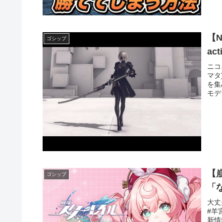
【N
ゴシップ
ac
ニコ
マタ
を集
モデ
【
ゴシップ
「
大丈
#羊
新情