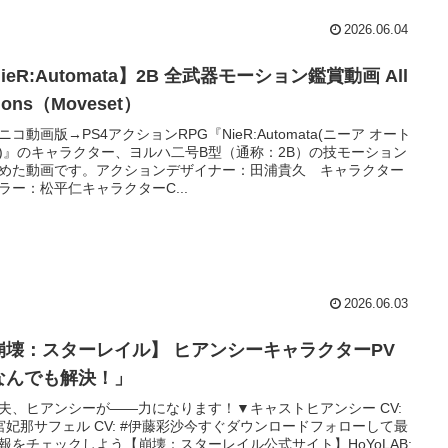
2026.06.04
ieR:Automata】2B 全武器モーション鑑賞動画 All
tions（Moveset）
ニコ動画版→PS4アクションRPG『NieR:Automata(ニーア オート
)』のキャラクター、ヨルハ二号B型（通称：2B）の技モーション
めた動画です。アクションデザイナー：田浦貴久 キャラクター
ラー：松平仁キャラクターC...
2026.06.03
崩壊：スターレイル】 ヒアンシーキャラクターPV
なんでも解決！」
夫、ヒアンシーが——力になります！▼キャストヒアンシー CV:
宮妃那サフェル CV: #伊藤彩沙今すぐダウンロードフォローして最
報をチェックしよう【崩壊：スターレイル公式サイト】HoYoLAB: