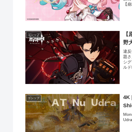
【崩
【
ゴシップ
野
違反
題さ
シグ
ルド
4K 
ゴシップ
Shi
Mons
Udra