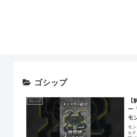
ゴシップ
【
ゴシップ
ー
モ
モン
ルド