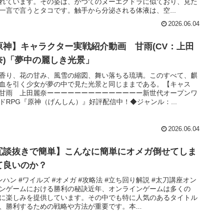
れています。その姿は、かつてのヌーエグドラに似ており、見た
一言で言うとタコです。触手から分泌される体液は、空...
2026.06.04
原神】キャラクター実戦紹介動画 甘雨(CV：上田
奈)「夢中の麗しき光景」
香り、花の甘み、風雪の縮図、舞い落ちる琉璃。このすべて、麒
血を引く少女が夢の中で見た光景と同じままである。【キャス
甘雨 上田麗奈ーーーーーーーーーーーーーー新世代オープンワ
ドRPG『原神（げんしん）』好評配信中！◆ジャンル：...
2026.06.04
冗談抜きで簡単】こんなに簡単にオメガ倒せてしま
て良いのか？
ンハン #ワイルズ #オメガ #攻略法 #立ち回り解説 #太刀講座オン
ンゲームにおける勝利の秘訣近年、オンラインゲームは多くの
に楽しみを提供しています。その中でも特に人気のあるタイトル
、勝利するための戦略や方法が重要です。本...