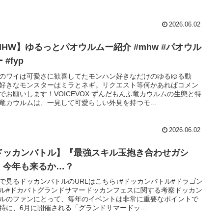
2026.06.02
MHW】ゆるっとパオウルムー紹介 #mhw #パオウル
 #fyp
のワイは可愛さに歓喜してたモンハン好きなだけのゆるゆる動
好きなモンスターはミラとネギ。リクエスト等何かあればコメン
でお願いします！VOICEVOX:ずんだもんふ竜カウルムの生態と特
竜カウルムは、一見して可愛らしい外見を持つモ...
2026.06.02
ドッカンバトル】『最強スキル玉抱き合わせガシ
』今年も来るか…？
で見るドッカンバトルのURLはこちら↓#ドッカンバトル#ドラゴン
ル#ドカバトグランドサマードッカンフェスに関する考察ドッカン
ルのファンにとって、毎年のイベントは非常に重要なポイントで
特に、6月に開催される「グランドサマードッ...