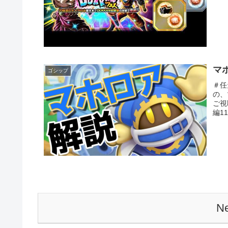
マ
ゴシップ
＃任
の、
ご視
編1
Ne