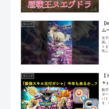
【
ゴシップ
ムー
女子
画。
トま
性ふ
【
ゴシップ
ャ
数字
ボー
バト
す。