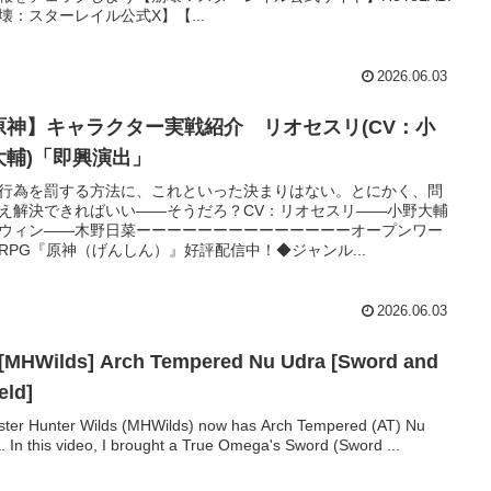
壊：スターレイル公式X】【...
2026.06.03
原神】キャラクター実戦紹介 リオセスリ(CV：小
大輔)「即興演出」
行為を罰する方法に、これといった決まりはない。とにかく、問
え解決できればいい——そうだろ？CV：リオセスリ——小野大輔
ウィン——木野日菜ーーーーーーーーーーーーーーオープンワー
RPG『原神（げんしん）』好評配信中！◆ジャンル...
2026.06.03
[MHWilds] Arch Tempered Nu Udra [Sword and
eld]
ter Hunter Wilds (MHWilds) now has Arch Tempered (AT) Nu
. In this video, I brought a True Omega's Sword (Sword ...