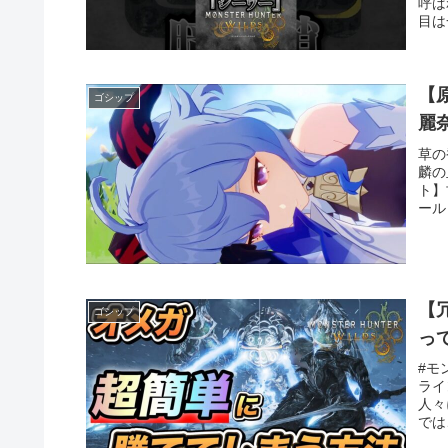
呼ば
目は
【
ゴシップ
麗
草の
麟の
ト】
ール
【
ゴシップ
っ
#モ
ライ
人々
では