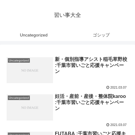
習い事大全
Uncategorized
ゴシップ
新・個別指導アシスト稲毛草野校
Uncategorized
:千葉市習いごと応援キャンペー
ン
2021.03.07
妊活・産前・産後・整体院karoo
Uncategorized
:千葉市習いごと応援キャンペー
ン
2021.03.07
FUTABA :千葉市習いごと応援キ
Uncategorized