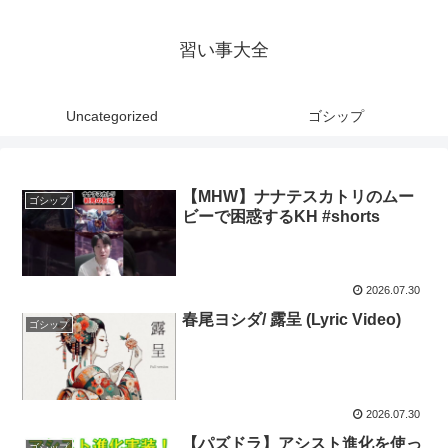
習い事大全
Uncategorized
ゴシップ
【MHW】ナナテスカトリのムー
ゴシップ
ビーで困惑するKH #shorts
2026.07.30
春尾ヨシダ/ 露呈 (Lyric Video)
ゴシップ
2026.07.30
【パズドラ】アシスト進化を使っ
ゴシップ