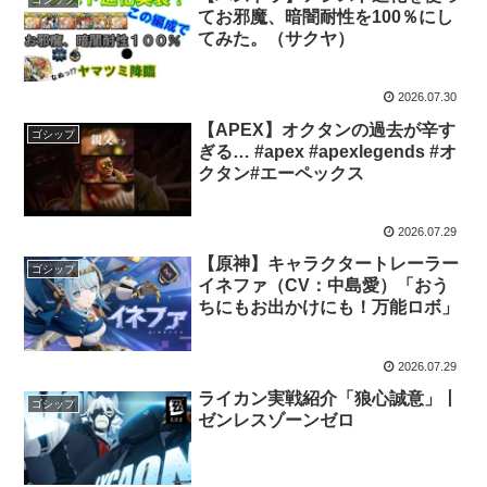
てお邪魔、暗闇耐性を100％にし
てみた。（サクヤ）
2026.07.30
【APEX】オクタンの過去が辛す
ゴシップ
ぎる… #apex #apexlegends #オ
クタン#エーペックス
2026.07.29
【原神】キャラクタートレーラー
ゴシップ
イネファ（CV：中島愛）「おう
ちにもお出かけにも！万能ロボ」
2026.07.29
ライカン実戦紹介「狼心誠意」丨
ゴシップ
ゼンレスゾーンゼロ