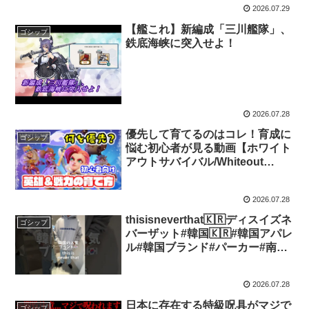
2026.07.29
【艦これ】新編成「三川艦隊」、
ゴシップ
鉄底海峡に突入せよ！
2026.07.28
優先して育てるのはコレ！育成に
ゴシップ
悩む初心者が見る動画【ホワイト
アウトサバイバル/Whiteout
Survival（WOS）】
2026.07.28
thisisneverthat🇰🇷ディスイズネ
ゴシップ
バーザット#韓国🇰🇷#韓国アパレ
ル#韓国ブランド#パーカー#南堀
江#大阪#fyp
2026.07.28
日本に存在する特級呪具がマジで
ゴシップ