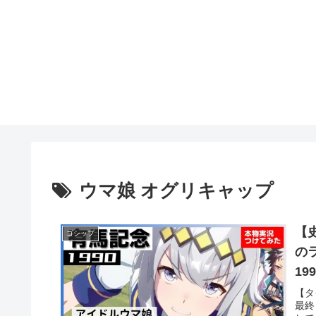
ウマ娘 オグリキャップ
【
ゴシップ
の
1
ラ
【タ
最終