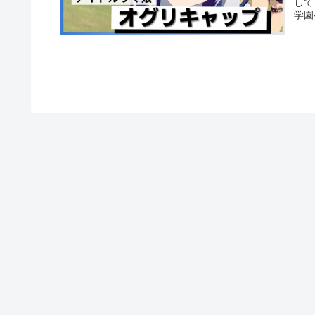
して
学園