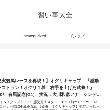
習い事大全
Uncategorized
ゴシップ
史実競馬レースを再現！】オグリキャップ 『感動
ラストラン！オグリ１着！右手を上げた武豊！』
990年 有馬記念(G1) 実況：大川和彦アナ シンデレ
グレイ シングレ 名実況 ウマ娘 MAD
イムスタンプ】00:00 態勢完了スタート01:10 前半1000m02:13
コーナー02:24 最終直線 【優勝：オグリキャップ】地方から転入