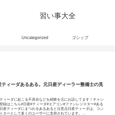
習い事大全
Uncategorized
ゴシップ
産ティーダあるある。元日産ディーラー整備士の見
ティーダに起こる不具合などを経験を元にお話してます！チャン
登録はこちら#日産#ティーダ#エアコン#ファンレジスター#ある
日産ティーダにまつわるあるあると注意点日産ティーダは、コン
トカーとして多くのユーザーに支持されています。...