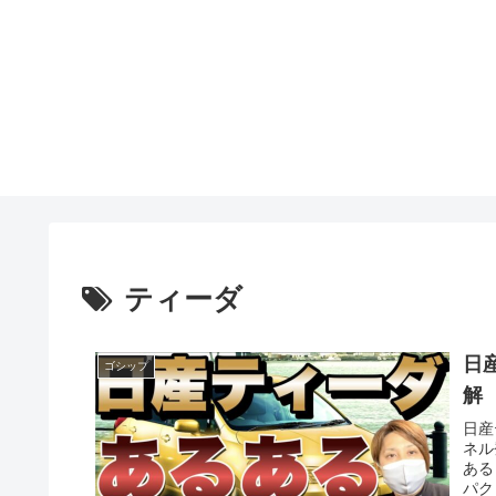
ティーダ
日
ゴシップ
解
日産
ネル
ある
パク