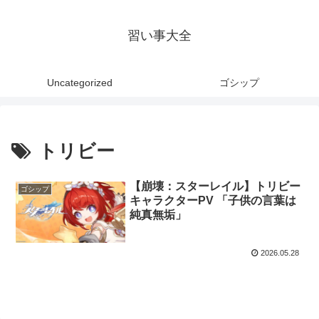
習い事大全
Uncategorized
ゴシップ
トリビー
【崩壊：スターレイル】トリビー
ゴシップ
キャラクターPV 「子供の言葉は
純真無垢」
2026.05.28