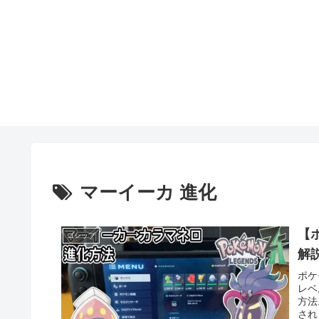
マーイーカ 進化
【
ゴシップ
ポケ
レベ
方法
され