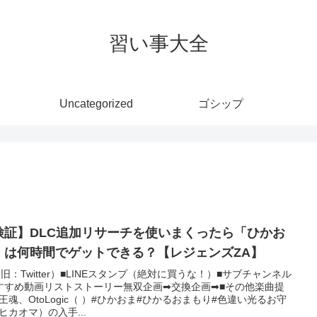
習い事大全
Uncategorized
ゴシップ
検証】DLC追加リサーチを使いまくったら「ひかお
」は何時間でゲットできる？【レジェンズZA】
（旧：Twitter）■LINEスタンプ（絶対に買うな！）■サブチャンネル
すすめ動画リストストーリー無双企画➡︎交換企画➡︎■その他楽曲提
王魂、OtoLogic（ ）#ひかおま#ひかるおまもり#色違い光るお守
ヒカオマ）の入手...