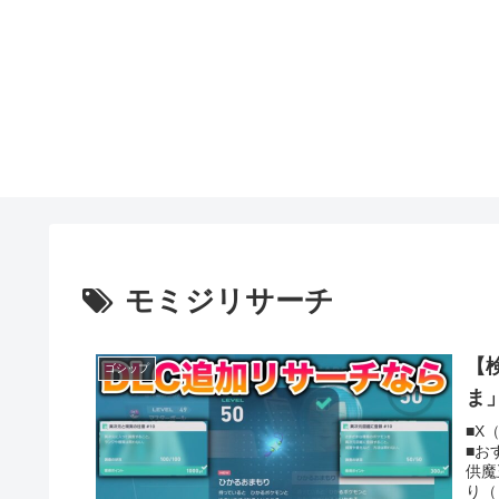
モミジリサーチ
【
ゴシップ
ま
■X
■お
供魔
り（