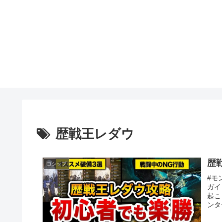
歴戦王レダウ
歴
ゴシップ
#モ
ガイ
起こ
ンタ