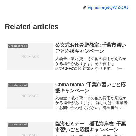
wpauserg9QWuSQU
Related articles
公文式おゆみ野教室 :千葉市習い
Uncategorized
ごと応援キャンペーン
入会金・教材費・その他の費用が別途か
かる場合があります。その費用も
50%OFFの割引対象となります。（一部
を除く）詳しくは、事業者にお問い合わ
せください。講座・サービス番号：439-
01-01利用期間 2020/11/01〜2021/05/...
Chiba mama :千葉市習いごと応
Uncategorized
援キャンペーン
入会金・教材費・その他の費用が別途か
かる場合があります。 詳しくは、事業者
にお問い合わせください。講座番号：
1571-01-01利用期間 2021/11/01〜
2022/03/31マタニティ＆産後ケア月3回
（1クール）／75分／妊娠中・産後...
臨海セミナー 稲毛海岸校 :千葉
Uncategorized
市習いごと応援キャンペーン