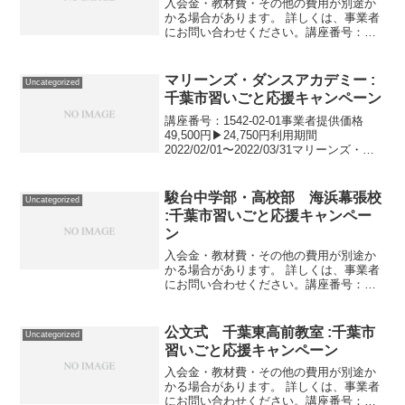
入会金・教材費・その他の費用が別途か
かる場合があります。 詳しくは、事業者
にお問い合わせください。講座番号：
1667-01-01利用期間 2021/12/26〜
2022/01/06小3生対象。現在通塾されてい
る生徒に加えこれから入塾される生...
マリーンズ・ダンスアカデミー :
Uncategorized
千葉市習いごと応援キャンペーン
講座番号：1542-02-01事業者提供価格
49,500円▶24,750円利用期間
2022/02/01〜2022/03/31マリーンズ・ダ
ンスアカデミー本校（火～土） 対象：3
歳～中学3年生 実施場所：ZOZOマリンス
タジアム ダンススタ...
駿台中学部・高校部 海浜幕張校
Uncategorized
:千葉市習いごと応援キャンペー
ン
入会金・教材費・その他の費用が別途か
かる場合があります。 詳しくは、事業者
にお問い合わせください。講座番号：
1254-01-01事業者提供価格74,800円
▶37,400円利用期間 2021/11/01〜
2022/01/09国語・数学・英語...
公文式 千葉東高前教室 :千葉市
Uncategorized
習いごと応援キャンペーン
入会金・教材費・その他の費用が別途か
かる場合があります。 詳しくは、事業者
にお問い合わせください。講座番号：