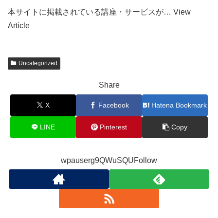
本サイトに掲載されている講座・サービスが… View
Article
Uncategorized
Share
X
Facebook
Hatena Bookmark
LINE
Pinterest
Copy
wpauserg9QWuSQUFollow