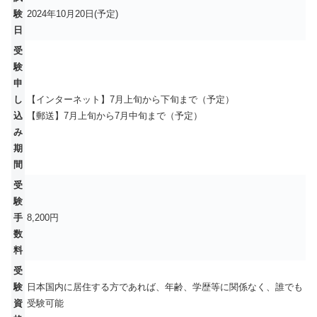
験
2024年10月20日(予定)
日
受
験
申
し
【インターネット】7月上旬から下旬まで（予定）
込
【郵送】7月上旬から7月中旬まで（予定）
み
期
間
受
験
手
8,200円
数
料
受
験
日本国内に居住する方であれば、年齢、学歴等に関係なく、誰でも
資
受験可能