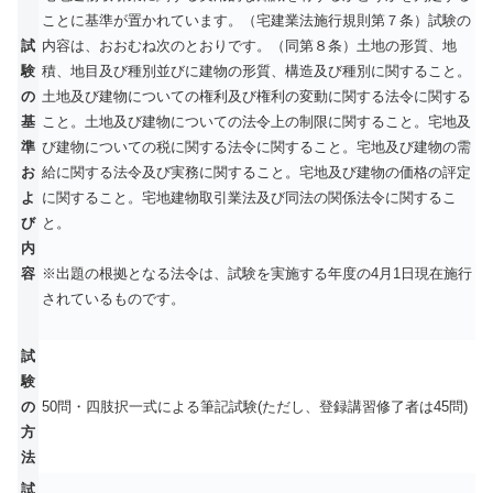
ことに基準が置かれています。（宅建業法施行規則第７条）試験の
試
内容は、おおむね次のとおりです。（同第８条）土地の形質、地
験
積、地目及び種別並びに建物の形質、構造及び種別に関すること。
の
土地及び建物についての権利及び権利の変動に関する法令に関する
基
こと。土地及び建物についての法令上の制限に関すること。宅地及
準
び建物についての税に関する法令に関すること。宅地及び建物の需
お
給に関する法令及び実務に関すること。宅地及び建物の価格の評定
よ
に関すること。宅地建物取引業法及び同法の関係法令に関するこ
び
と。
内
容
※出題の根拠となる法令は、試験を実施する年度の4月1日現在施行
されているものです。
試
験
の
50問・四肢択一式による筆記試験(ただし、登録講習修了者は45問)
方
法
試