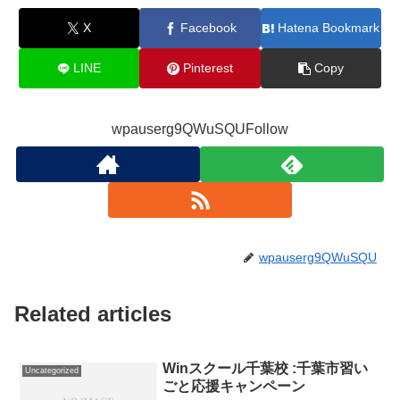
X
Facebook
Hatena Bookmark
LINE
Pinterest
Copy
wpauserg9QWuSQUFollow
wpauserg9QWuSQU
Related articles
Winスクール千葉校 :千葉市習い
Uncategorized
ごと応援キャンペーン