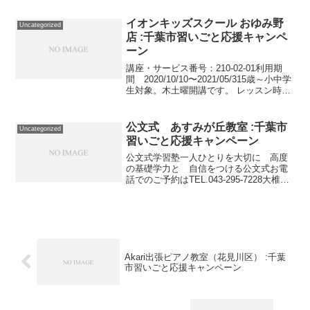
2022/03/31180分／高校生以上対象。講座
番号：1625-03-02利用...
イオンキッズスクール おゆみ野
Uncategorized
店 :千葉市習いごと応援キャンペ
ーン
講座・サービス番号：210-02-01利用期
間 2020/10/10〜2021/05/315歳～小中学
生対象。木土曜開講です。 レッスン時間
は店舗までお問い合わせください。 レッ
スン時はマスク着用です。講座・サービ
ス番号：210-02-02...
公文式 あすみが丘教室 :千葉市
Uncategorized
習いごと応援キャンペーン
公文式学習塾一人ひとりを大切に 高度
の基礎学力と 自信をつける公文式お電
話でのご予約はTEL.043-295-7228大椎中
学校前交差点より西に歩いてすぐです。
全席パーテイション、指導者席に飛沫防
止シート設置。待合室の本棚。幼児から
高校生ま...
Akari出張ピアノ教室（花見川区） :千葉
市習いごと応援キャンペーン