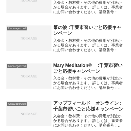
入会金・教材費・その他の費用が別途か
かる場合があります。 詳しくは、事業者
にお問い合わせください。講座番号：
1405-01-01事業者提供価格84,700円
▶42,350円利用期間 2021/11/01〜
2022/03/31Word講座8回...
箏の波 :千葉市習いごと応援キャ
Uncategorized
ンペーン
入会金・教材費・その他の費用が別途か
かる場合があります。 詳しくは、事業者
にお問い合わせください。講座番号：
1133-01-01事業者提供価格22,660円
▶11,330円利用期間 2021/11/01〜
2022/03/31はじめて箏に触る...
Mary Meditation© :千葉市習い
Uncategorized
ごと応援キャンペーン
入会金・教材費・その他の費用が別途か
かる場合があります。 詳しくは、事業者
にお問い合わせください。講座番号：
1630-01-01利用期間 2021/11/01〜
2022/03/31マインドフルネス・月2回コー
ス・1回45分・大人対象。講座番...
アップフィールド オンライン :
Uncategorized
千葉市習いごと応援キャンペーン
入会金・教材費・その他の費用が別途か
かる場合があります。 詳しくは、事業者
にお問い合わせください。講座番号：
1625-03-01利用期間 2021/11/01〜