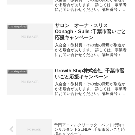
かる場合があります。 詳しくは、事業者
にお問い合わせください。講座番号：
1287-03-01利用期間 2021/11/01〜
2022/03/31大人/子ども １回30分。講座
番号：1287-03-02利用...
サロン オーナ・スリス
Uncategorized
Oonagh・Sulis :千葉市習いごと
応援キャンペーン
入会金・教材費・その他の費用が別途か
かる場合があります。 詳しくは、事業者
にお問い合わせください。講座番号：
1472-01-01利用期間 2021/11/01〜
2022/03/31眉、チーク、アイメイク、リ
ップのポイントメイクレッスンです。...
Growth Ship株式会社 :千葉市習
Uncategorized
いごと応援キャンペーン
入会金・教材費・その他の費用が別途か
かる場合があります。 詳しくは、事業者
にお問い合わせください。講座番号：
1167-01-01事業者提供価格100,000円
▶50,000円利用期間 2021/11/06〜
2021/11/27土曜午前コース...
千田アニマルクリニック ペット行動コ
ンサルタントSENDA :千葉市習いごと応
援キャンペーン