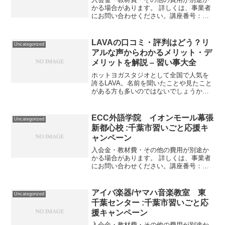
かる場合があります。 詳しくは、事業者
にお問い合わせください。講座番号：
1264-08-01事業者提供価格20,900円
▶10,450円利用期間 2021/11/01〜
2022/03/31小学3年生を対象...
LAVAの口コミ・評判はどう？リ
Uncategorized
アルな声からわかるメリット・デ
メリットを解説 – 習い事大全
ホットヨガスタジオとして全国で人気を
誇るLAVA。名前を聞いたことや見たこと
がある方も多いのではないでしょうか。
実際にホットヨガをはじめてみたい、通
ってみたいと思ったとき、料金プランや
評判が気になりますよね。この記事では
ECC外語学院 イオンモール幕張
Uncategorized
LAVAの基本情報と...
新都心校 :千葉市習いごと応援キ
ャンペーン
入会金・教材費・その他の費用が別途か
かる場合があります。 詳しくは、事業者
にお問い合わせください。講座番号：
1632-01-01事業者提供価格22,906円
▶11,453円利用期間 2021/11/01〜
2022/03/31英会話／30分／...
アイバ楽器/ヤマハ音楽教室 東
Uncategorized
千葉センター :千葉市習いごと応
援キャンペーン
入会金・教材費・その他の費用が別途か