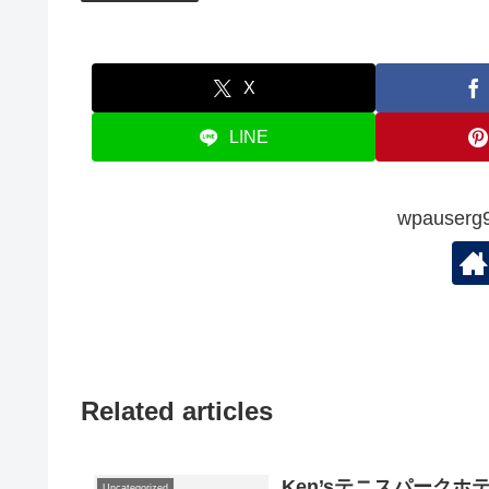
X
LINE
wpauserg
Related articles
Ken’sテニスパーク
Uncategorized