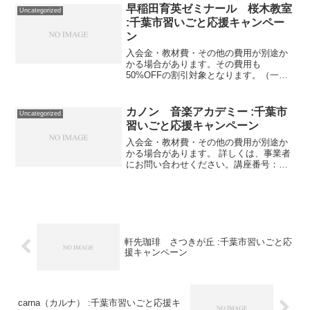
む！アシストICTキッズプログラミングス
早稲田育英ゼミナール 桜木教室
Uncategorized
ク...
:千葉市習いごと応援キャンペー
ン
入会金・教材費・その他の費用が別途か
かる場合があります。その費用も
50%OFFの割引対象となります。（一部
を除く）詳しくは、事業者にお問い合わ
せください。講座・サービス番号：392-
01-01事業者提供価格20,700円▶10,350円
カノン 音楽アカデミー :千葉市
Uncategorized
利用...
習いごと応援キャンペーン
入会金・教材費・その他の費用が別途か
かる場合があります。 詳しくは、事業者
にお問い合わせください。講座番号：
1785-01-01利用期間 2022/01/05〜
2022/03/31ヴァイオリンレッスン水曜
日・土曜日・日曜日 月3回 30分 ...
軒先珈琲 さつきが丘 :千葉市習いごと応
援キャンペーン
carna（カルナ） :千葉市習いごと応援キ