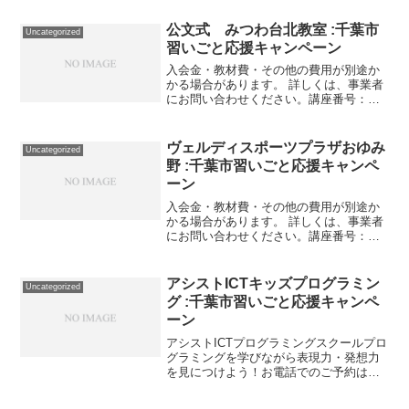
2022/03/31スポーツ教室 月3回／50分／
小学生対象 月曜日 ①チャレン...
公文式 みつわ台北教室 :千葉市
Uncategorized
習いごと応援キャンペーン
入会金・教材費・その他の費用が別途か
かる場合があります。 詳しくは、事業者
にお問い合わせください。講座番号：
1485-02-01利用期間 2021/11/01〜
2022/03/31月曜日・木曜日/週2回。 時
間/14：30～21：00（保育...
ヴェルディスポーツプラザおゆみ
Uncategorized
野 :千葉市習いごと応援キャンペ
ーン
入会金・教材費・その他の費用が別途か
かる場合があります。 詳しくは、事業者
にお問い合わせください。講座番号：
1069-01-01事業者提供価格64,900円
▶32,450円利用期間 2021/11/01〜
2021/11/30初期費用全て込み...
アシストICTキッズプログラミン
Uncategorized
グ :千葉市習いごと応援キャンペ
ーン
アシストICTプログラミングスクールプロ
グラミングを学びながら表現力・発想力
を見につけよう！お電話でのご予約は
TEL.043-216-3790プログラミングを通し
て考える力、わかりやすく伝える力を育