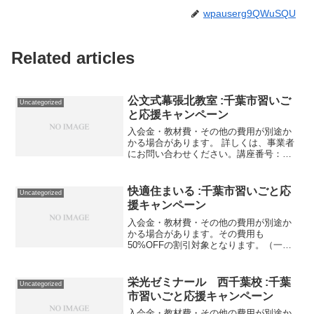
wpauserg9QWuSQU
Related articles
公文式幕張北教室 :千葉市習いご
Uncategorized
と応援キャンペーン
入会金・教材費・その他の費用が別途か
かる場合があります。 詳しくは、事業者
にお問い合わせください。講座番号：
1781-01-01利用期間 2021/12/01〜
2022/03/31月木または火金の週2回／英語
学習者はＥ-pencil代660...
快適住まいる :千葉市習いごと応
Uncategorized
援キャンペーン
入会金・教材費・その他の費用が別途か
かる場合があります。その費用も
50%OFFの割引対象となります。（一部
を除く）詳しくは、事業者にお問い合わ
せください。講座・サービス番号：087-
01-01事業者提供価格100,000円▶50,000
栄光ゼミナール 西千葉校 :千葉
Uncategorized
円利...
市習いごと応援キャンペーン
入会金・教材費・その他の費用が別途か