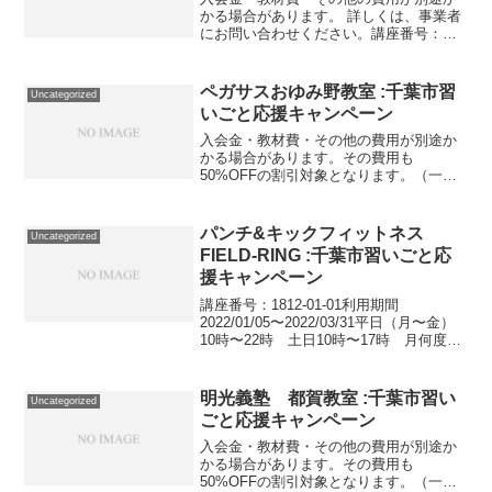
かる場合があります。 詳しくは、事業者
にお問い合わせください。講座番号：
1672-17-01利用期間 2021/11/01〜
2022/02/28グループ指導2回/国語45分
数学100分 英語45分 /小...
ペガサスおゆみ野教室 :千葉市習
Uncategorized
いごと応援キャンペーン
入会金・教材費・その他の費用が別途か
かる場合があります。その費用も
50%OFFの割引対象となります。（一部
を除く）詳しくは、事業者にお問い合わ
せください。講座・サービス番号：083-
01-01事業者提供価格20,900円▶10,450円
パンチ&キックフィットネス
Uncategorized
利用...
FIELD-RING :千葉市習いごと応
援キャンペーン
講座番号：1812-01-01利用期間
2022/01/05〜2022/03/31平日（月〜金）
10時〜22時 土日10時〜17時 月何度で
も利用できます。講座番号：1812-01-02
利用期間 2022/01/05〜2022/03/31平...
明光義塾 都賀教室 :千葉市習い
Uncategorized
ごと応援キャンペーン
入会金・教材費・その他の費用が別途か
かる場合があります。その費用も
50%OFFの割引対象となります。（一部