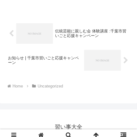
を除く）詳しくは、事業者にお問い合わ
せください。講座・サービス番号：711-
03-01事業者提供価格59,400円▶29,700円
利用...
伝統芸能に親しむ会 体験講座 :千葉市習
いごと応援キャンペーン
お知らせ | 千葉市習いごと応援キャンペ
ーン
Home
Uncategorized
習い事大全
© 2020 習い事大全.