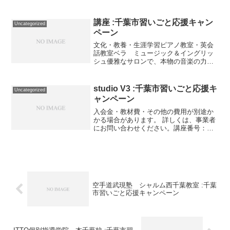
1366-02-01事業者提供価格20,075円
▶10,037円利用期間 2021/11/01〜
2022/03/31少人数制授業 8...
講座 :千葉市習いごと応援キャン
Uncategorized
ペーン
文化・教養・生涯学習ピアノ教室・英会
話教室ベラ ミュージック＆イングリッ
シュ優雅なサロンで、本物の音楽の力
を。千葉市花見川区幕張本郷２－２９－
２０TEL:043-274-5175文化・教養・生涯
学習生涯学習AIRIS生涯学習AIRIS法人
studio V3 :千葉市習いごと応援キ
Uncategorized
設...
ャンペーン
入会金・教材費・その他の費用が別途か
かる場合があります。 詳しくは、事業者
にお問い合わせください。講座番号：
1411-01-01利用期間 2022/01/01〜
2022/03/31ピアノ個人レッスン月3回/1回
30分/子供・大人対象講座番号...
空手道武現塾 シャルム西千葉教室 :千葉
市習いごと応援キャンペーン