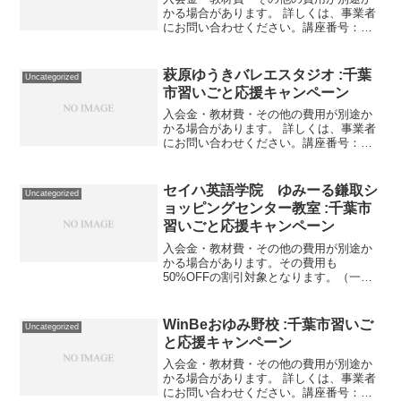
かる場合があります。 詳しくは、事業者
にお問い合わせください。講座番号：
1734-01-01事業者提供価格60,000円
▶30,000円利用期間 2021/11/01〜
2022/03/31インスタグラムを...
萩原ゆうきバレエスタジオ :千葉
Uncategorized
市習いごと応援キャンペーン
入会金・教材費・その他の費用が別途か
かる場合があります。 詳しくは、事業者
にお問い合わせください。講座番号：
1424-01-01利用期間 2021/11/01〜
2022/03/31クラシック、コンテンポラリ
ーレッスン １回。講座番号：142...
セイハ英語学院 ゆみーる鎌取シ
Uncategorized
ョッピングセンター教室 :千葉市
習いごと応援キャンペーン
入会金・教材費・その他の費用が別途か
かる場合があります。その費用も
50%OFFの割引対象となります。（一部
を除く）詳しくは、事業者にお問い合わ
せください。講座・サービス番号：466-
01-01事業者提供価格34,817円▶17,408円
WinBeおゆみ野校 :千葉市習いご
Uncategorized
利用...
と応援キャンペーン
入会金・教材費・その他の費用が別途か
かる場合があります。 詳しくは、事業者
にお問い合わせください。講座番号：