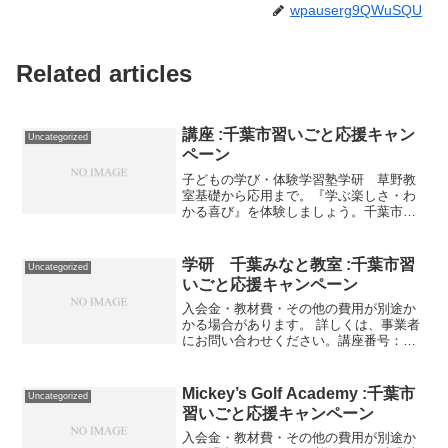
wpauserg9QWuSQU
Related articles
講座 :千葉市習いごと応援キャン
Uncategorized
ペーン
子どもの学び・体験学習塾学研 草野教
室基礎から応用まで。『学ぶ楽しさ・わ
かる喜び』を体験しましょう。千葉市稲
毛区園生町409-11TEL:043-252-4430子ど
もの学び・体験親子向け 英語で歌う音
楽教室Smile Music Toge...
学研 千葉みなと教室 :千葉市習
Uncategorized
いごと応援キャンペーン
入会金・教材費・その他の費用が別途か
かる場合があります。 詳しくは、事業者
にお問い合わせください。講座番号：
1706-01-01利用期間 2021/12/01〜
2022/03/31さんすう・こくご（月2回）/
幼児対象。講座番号：1706-0...
Mickey’s Golf Academy :千葉市
Uncategorized
習いごと応援キャンペーン
入会金・教材費・その他の費用が別途か