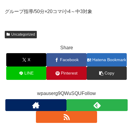
グループ指導/50分×20コマ/小4～中3対象
Uncategorized
Share
X
Facebook
Hatena Bookmark
LINE
Pinterest
Copy
wpauserg9QWuSQUFollow