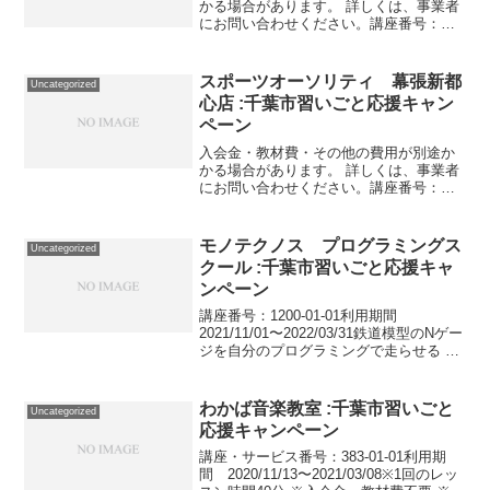
かる場合があります。 詳しくは、事業者
にお問い合わせください。講座番号：
1795-01-01事業者提供価格28,500円
▶14,250円利用期間 2022/01/06〜
2022/02/14ゴルフコースラウ...
スポーツオーソリティ 幕張新都
Uncategorized
心店 :千葉市習いごと応援キャン
ペーン
入会金・教材費・その他の費用が別途か
かる場合があります。 詳しくは、事業者
にお問い合わせください。講座番号：
1367-01-01利用期間 2021/11/01〜
2022/03/31サッカー月４回（週１回）／1
回60分／幼児対象講座番号：13...
モノテクノス プログラミングス
Uncategorized
クール :千葉市習いごと応援キャ
ンペーン
講座番号：1200-01-01利用期間
2021/11/01〜2022/03/31鉄道模型のNゲー
ジを自分のプログラミングで走らせる 週
1回（月4回、ただし祝日は除く）/60分/
小学3年生以上対象。講座番号：1200-01-
02事業者提供価...
わかば音楽教室 :千葉市習いごと
Uncategorized
応援キャンペーン
講座・サービス番号：383-01-01利用期
間 2020/11/13〜2021/03/08※1回のレッ