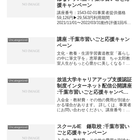
援キャンペーン
講座番号：1543-02-01事業者提供価格
59,126円▶29,563円利用期間
2021/11/01〜2022/03/31動作評価1回/60
分。 パーソナルトレーニング6回/60分
（入会金含む）。講座番号：1543-02-02
事業者提供...
講座 :千葉市習いごと応援キャン
Uncategorized
ペーン
文化・教養・生涯学習書道教室「暮らし
の中に筆文字を」恵翠書道 ちゃ太郎教
室人生がもっと心豊かに美しくなる！暮
らしの中に筆文字を！千葉市中央区中央3
丁目7−11 小川ビル2FTEL:090-6011-3782
文化・教養・生涯学習書道教室「暮ら...
放送大学キャリアアップ支援認証
Uncategorized
制度インターネット配信公開講座
:千葉市習いごと応援キャンペー
ン
入会金・教材費・その他の費用が別途か
かる場合があります。 詳しくは、事業者
にお問い合わせください。講座番号：
1356-01-01利用期間 2021/11/01〜
2022/03/31全8回の講座をオンデマンドで
受講する。各回は約15分の動画教...
スクールIE 鎌取校 :千葉市習い
Uncategorized
ごと応援キャンペーン