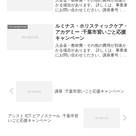
入会金・教材費・その他の費用が別途か
かる場合があります。 詳しくは、事業者
にお問い合わせください。講座番号：
1193-01-01利用期間 2021/11/01〜
2022/03/31【小1～小5】通常授業・特別
講習（1対2 個別授業） 90分...
ルミナス・ホリスティックケア・
Uncategorized
アカデミー :千葉市習いごと応援
キャンペーン
入会金・教材費・その他の費用が別途か
かる場合があります。 詳しくは、事業者
にお問い合わせください。講座番号：
1090-01-01事業者提供価格100,000円
▶50,000円利用期間 2021/11/01〜
2022/03/31基礎知識&レベ...
講座 :千葉市習いごと応援キャンペーン
アシスト ICT ピアノスクール :千葉市習
いごと応援キャンペーン