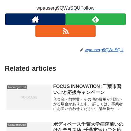
wpauserg9QWuSQUFollow
wpauserg9QWuSQU
Related articles
FOCUS INNOVATION :千葉市習
Uncategorized
いごと応援キャンペーン
入会金・教材費・その他の費用が別途か
かる場合があります。 詳しくは、事業者
にお問い合わせください。講座番号：
1404-01-01事業者提供価格99,000円
▶49,500円利用期間 2021/11/01〜
2022/03/31キャリア構築月４...
ボディベース千葉大学病院前いの
Uncategorized
はなテラス店 :千葉市習いごと応