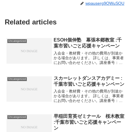
wpauserg9QWuSQU
Related articles
ESOH個伸塾 幕張本郷教室 :千
Uncategorized
葉市習いごと応援キャンペーン
入会金・教材費・その他の費用が別途か
かる場合があります。 詳しくは、事業者
にお問い合わせください。講座番号：
1059-01-01事業者提供価格89,100円
▶44,550円利用期間 2021/11/01〜
2022/03/31個別指導 英語2...
スカーレットダンスアカデミー :
Uncategorized
千葉市習いごと応援キャンペーン
入会金・教材費・その他の費用が別途か
かる場合があります。 詳しくは、事業者
にお問い合わせください。講座番号：
1559-01-01利用期間 2021/11/01〜
2022/03/31社交ダンス月4回(週1回)/55分/
参加人数が1人の場合25...
早稲田育英ゼミナール 桜木教室
Uncategorized
:千葉市習いごと応援キャンペー
ン