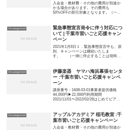
入会金・教材費・その他の費用が別途か
かる場合があります。その費用も
50%OFFの割引対象となります。（一部
を除く）詳しくは、事業者にお問い合わ
せください。講座・サービス番号：392-
01-01事業者提供価格20,700円▶10,350円
緊急事態宣言発令に伴う対応につ
Uncategorized
利用...
いて | 千葉市習いごと応援キャン
ペーン
2021年1月8日１．緊急事態宣言中も、原
則、キャンペーンは継続いたしま
す。 （一律に停止することは現時点
ではございません。） ただし、事業
者の皆様は、業種ごとに営業自粛や時短
営業の要請が発出された場合は、 要
伊藤楽器 ヤマハ海浜幕張センタ
Uncategorized
請に従いご対応をお願いし...
ー :千葉市習いごと応援キャンペ
ーン
講座番号：1608-03-01事業者提供価格
44,000円▶22,000円利用期間
2021/11/01〜2022/02/28はじめてピアノ
に触れる4歳～小学生向けの「はじめてコ
ース」/1レッスン30分 月3回/※教材費は
実費となります。講...
アップルアカデミア 稲毛教室 :千
Uncategorized
葉市習いごと応援キャンペーン
入会金・教材費・その他の費用が別途か