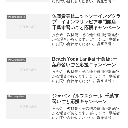
にお問い合わせください。講座番号：
1463-01-01利用期間 2021/11/01〜
2022/03/31参加者の方がテーマを決めて
お茶をご自身でブレンドしてもらうワ...
佐藤貴美枝ニットソーイングクラ
Uncategorized
ブ イオンマリンピア専門館店 :
千葉市習いごと応援キャンペーン
入会金・教材費・その他の費用が別途か
かる場合があります。 詳しくは、事業者
にお問い合わせください。講座番号：
1075-02-01利用期間 2021/11/01〜
2022/03/11一日体験レッスン チュニッ
クまたはトレーナーを一着製作します...
Beach Yoga Lanikai 千葉店 :千
Uncategorized
葉市習いごと応援キャンペーン
入会金・教材費・その他の費用が別途か
かる場合があります。 詳しくは、事業者
にお問い合わせください。講座番号：
1123-01-01利用期間 2021/11/01〜
2022/03/31ムーンセラピーヨガ（１
回）/60分/（初回体験もこちら）。講...
ジャパンゴルフスクール :千葉市
Uncategorized
習いごと応援キャンペーン
入会金・教材費・その他の費用が別途か
かる場合があります。 詳しくは、事業者
にお問い合わせください。講座番号：
1470-01-01利用期間 2021/11/01〜
2022/03/31ゴルフレッスン月3or４回（3