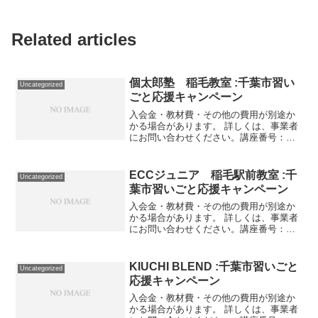
Related articles
個太郎塾 稲毛教室 :千葉市習い
Uncategorized
ごと応援キャンペーン
入会金・教材費・その他の費用が別途か
かる場合があります。 詳しくは、事業者
にお問い合わせください。講座番号：
1375-03-01利用期間 2021/11/01〜
2022/03/31習いごとキャンペーン期間中
に正会員登録される場合、入会金16...
ECCジュニア 稲毛駅前教室 :千
Uncategorized
葉市習いごと応援キャンペーン
入会金・教材費・その他の費用が別途か
かる場合があります。 詳しくは、事業者
にお問い合わせください。講座番号：
1549-01-01事業者提供価格30,960円
▶15,480円利用期間 2021/11/01〜
2022/03/31DT／少人数レッ...
KIUCHI BLEND :千葉市習いごと
Uncategorized
応援キャンペーン
入会金・教材費・その他の費用が別途か
かる場合があります。 詳しくは、事業者