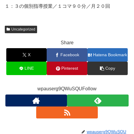
１：３の個別指導授業／１コマ９０分／月２０回
Uncategorized
Share
X
Facebook
Hatena Bookmark
LINE
Pinterest
Copy
wpauserg9QWuSQUFollow
wpauserg9QWuSQU