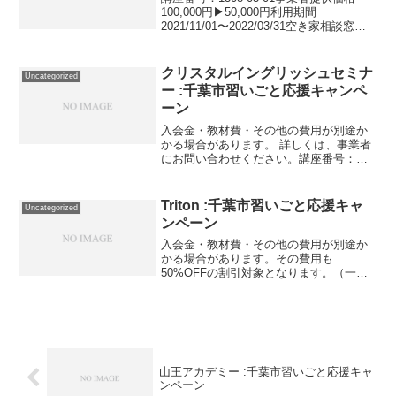
100,000円▶50,000円利用期間
2021/11/01〜2022/03/31空き家相談窓口
で相談員として活躍するために必要な知
識を学びます。 全３回コース １回あた
り講座６０分。講座番号：...
クリスタルイングリッシュセミナ
Uncategorized
ー :千葉市習いごと応援キャンペ
ーン
入会金・教材費・その他の費用が別途か
かる場合があります。 詳しくは、事業者
にお問い合わせください。講座番号：
1622-01-01事業者提供価格24,000円
▶12,000円利用期間 2021/11/01〜
2022/03/31英会話月4回（週...
Triton :千葉市習いごと応援キャ
Uncategorized
ンペーン
入会金・教材費・その他の費用が別途か
かる場合があります。その費用も
50%OFFの割引対象となります。（一部
を除く）詳しくは、事業者にお問い合わ
せください。講座・サービス番号：369-
01-01利用期間 2021/03/01〜2021/05/...
山王アカデミー :千葉市習いごと応援キャ
ンペーン