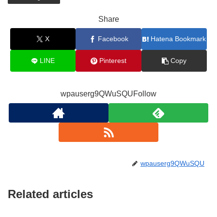
Share
X
Facebook
Hatena Bookmark
LINE
Pinterest
Copy
wpauserg9QWuSQUFollow
wpauserg9QWuSQU
Related articles