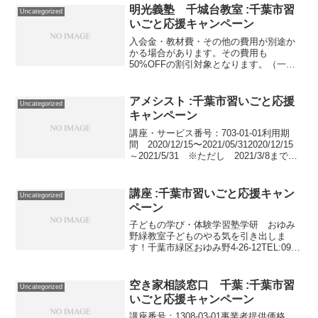
明光義塾 千城台教室 :千葉市習
Uncategorized
いごと応援キャンペーン
入会金・教材費・その他の費用が別途か
かる場合があります。その費用も
50%OFFの割引対象となります。（一部
を除く）詳しくは、事業者にお問い合わ
せください。講座・サービス番号：711-
04-01事業者提供価格59,400円▶29,700円
アメシスト :千葉市習いごと応援
Uncategorized
利用...
キャンペーン
講座・サービス番号：703-01-01利用期
間 2020/12/15〜2021/05/312020/12/15
～2021/5/31 ※ただし 2021/3/8までに
利用者からの支払いが完了するもの。講
座・サービス番号：703-01-02利用...
講座 :千葉市習いごと応援キャン
Uncategorized
ペーン
子どもの学び・体験学習塾学研 おゆみ
野緑教室子どものやる気を引き出しま
す！千葉市緑区おゆみ野4-26-12TEL:090-
9965-3903子どもの学び・体験プログラミ
ング教室プログラミング・ドローン教室
「StedRO」これからの時代を見越...
空き家相談窓口 千葉 :千葉市習
Uncategorized
いごと応援キャンペーン
講座番号：1308-03-01事業者提供価格