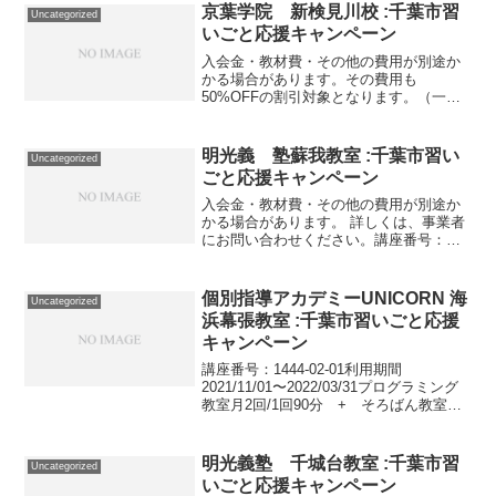
01-01事業者提供価格35,640円▶17,820円
京葉学院 新検見川校 :千葉市習
Uncategorized
利用...
いごと応援キャンペーン
入会金・教材費・その他の費用が別途か
かる場合があります。その費用も
50%OFFの割引対象となります。（一部
を除く）詳しくは、事業者にお問い合わ
せください。講座・サービス番号：126-
13-01利用期間 2020/12/21〜2021/01/...
明光義 塾蘇我教室 :千葉市習い
Uncategorized
ごと応援キャンペーン
入会金・教材費・その他の費用が別途か
かる場合があります。 詳しくは、事業者
にお問い合わせください。講座番号：
1166-01-01事業者提供価格48,400円
▶24,200円利用期間 2021/11/01〜
2022/03/31授業月16回/9...
個別指導アカデミーUNICORN 海
Uncategorized
浜幕張教室 :千葉市習いごと応援
キャンペーン
講座番号：1444-02-01利用期間
2021/11/01〜2022/03/31プログラミング
教室月2回/1回90分 + そろばん教室月8
回/1回50分。 （お子様の興味に応じて開
始コースが選べます。ゲーム制作/マイン
クラフト）講座番号：...
明光義塾 千城台教室 :千葉市習
Uncategorized
いごと応援キャンペーン