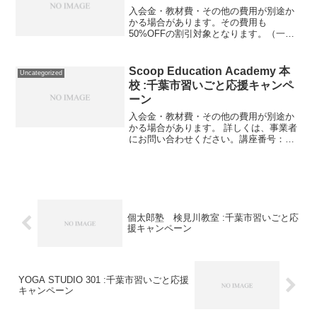
入会金・教材費・その他の費用が別途か
かる場合があります。その費用も
50%OFFの割引対象となります。（一部
を除く）詳しくは、事業者にお問い合わ
せください。講座・サービス番号：711-
04-01事業者提供価格59,400円▶29,700円
Scoop Education Academy 本
Uncategorized
利用...
校 :千葉市習いごと応援キャンペ
ーン
入会金・教材費・その他の費用が別途か
かる場合があります。 詳しくは、事業者
にお問い合わせください。講座番号：
1379-02-01事業者提供価格31,900円
▶15,950円利用期間 2021/11/01〜
2022/03/31英会話レッスン月...
個太郎塾 検見川教室 :千葉市習いごと応
援キャンペーン
YOGA STUDIO 301 :千葉市習いごと応援
キャンペーン