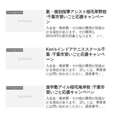
1205-09-01利用期間 2021/12/24〜
2022/01/09小3 冬期講習 国算 小3学
力テスト。講座番号：1205-0...
新・個別指導アシスト稲毛草野校
Uncategorized
:千葉市習いごと応援キャンペー
ン
入会金・教材費・その他の費用が別途か
かる場合があります。その費用も
50%OFFの割引対象となります。（一部
を除く）詳しくは、事業者にお問い合わ
せください。講座・サービス番号：498-
01-01利用期間 2020/12/04〜2021/05/...
Ken’sインドアテニススクール千
Uncategorized
葉 :千葉市習いごと応援キャンペ
ーン
入会金・教材費・その他の費用が別途か
かる場合があります。 詳しくは、事業者
にお問い合わせください。講座番号：
1352-01-01利用期間 2021/11/01〜
2022/03/31テニス 全曜日 全時間帯
月4回（週1回）/80分～85分/...
進学塾アイル稲毛海岸校 :千葉市
Uncategorized
習いごと応援キャンペーン
入会金・教材費・その他の費用が別途か
かる場合があります。 詳しくは、事業者
にお問い合わせください。講座番号：
1080-01-01事業者提供価格82,720円