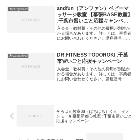
▶41,360円利用期間 2021/11/01〜
2022/03/31定期試験の為、定...
andfun（アンファン）ベビーマ
Uncategorized
ッサージ教室 【幕張BASE教室】
:千葉市習いごと応援キャンペー
ン
入会金・教材費・その他の費用が別途か
かる場合があります。 詳しくは、事業者
にお問い合わせください。講座番号：
1298-03-01利用期間 2021/11/01〜
2022/03/31グループレッスン全4回/1回
初回のみ適用。講座番号：129...
DR.FITNESS TODOROKI :千葉
Uncategorized
市習いごと応援キャンペーン
入会金・教材費・その他の費用が別途か
かる場合があります。 詳しくは、事業者
にお問い合わせください。講座番号：
1548-01-01事業者提供価格39,600円
▶19,800円利用期間 2021/11/01〜
2022/03/31パーソナルセッシ...
そろばん教室88（ぱちぱち）くん イオ
ンモール幕張新都心教室 :千葉市習いごと
応援キャンペーン