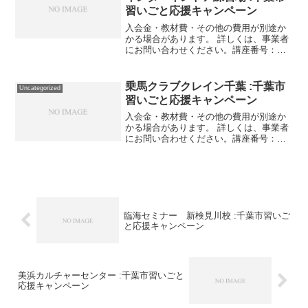
習いごと応援キャンペーン
入会金・教材費・その他の費用が別途か
かる場合があります。 詳しくは、事業者
にお問い合わせください。講座番号：
1596-03-01利用期間 2021/11/01〜
2022/03/31ゴルフスクールの平日昼のみ
会員。講座番号：1596-03-0...
乗馬クラブクレイン千葉 :千葉市
Uncategorized
習いごと応援キャンペーン
入会金・教材費・その他の費用が別途か
かる場合があります。 詳しくは、事業者
にお問い合わせください。講座番号：
1505-01-01利用期間 2021/11/01〜
2022/03/11※別途レンタル、保険料1860
円必要。 馬とのふれあいから少...
臨海セミナー 新検見川校 :千葉市習いご
と応援キャンペーン
美浜カルチャーセンター :千葉市習いごと
応援キャンペーン