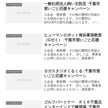
2022/03/31サッカースクール...
一般社団法人飼い主防災 :千葉市
Uncategorized
習いごと応援キャンペーン
入会金・教材費・その他の費用が別途か
かる場合があります。その費用も
50%OFFの割引対象となります。（一部
を除く）詳しくは、事業者にお問い合わ
せください。講座・サービス番号：518-
01-01利用期間 2020/12/01〜2021/05/...
ヒューマンロボット海浜幕張教室
Uncategorized
（Gゼミ） :千葉市習いごと応援
キャンペーン
入会金・教材費・その他の費用が別途か
かる場合があります。 詳しくは、事業者
にお問い合わせください。講座番号：
1296-02-01利用期間 2021/11/01〜
2022/03/31ロボットの作成 月2回/90分/
子ども対象。＜予約制＞ 【教...
ヨガスタジオくるくる :千葉市習
Uncategorized
いごと応援キャンペーン
入会金・教材費・その他の費用が別途か
かる場合があります。 詳しくは、事業者
にお問い合わせください。講座番号：
1339-01-01利用期間 2021/11/01〜
2022/03/31グループレッスン通い放題(エ
アリアルヨガ対象外)＋体組成計ア...
ゴルフパートナー Ｒ１６千葉北
Uncategorized
インターインドア練習場 :千葉市