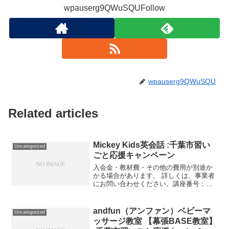
wpauserg9QWuSQUFollow
wpauserg9QWuSQU
Related articles
Mickey Kids英会話 :千葉市習い
Uncategorized
ごと応援キャンペーン
入会金・教材費・その他の費用が別途か
かる場合があります。 詳しくは、事業者
にお問い合わせください。講座番号：
1737-01-01事業者提供価格36,300円
▶18,150円利用期間 2021/11/01〜
2022/03/31英会話レッスン（...
andfun（アンファン）ベビーマ
Uncategorized
ッサージ教室 【幕張BASE教室】