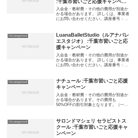
:千葉市習いごと応援キャンペー
ン
入会金・教材費・その他の費用が別途か
かる場合があります。 詳しくは、事業者
にお問い合わせください。講座番号：
1298-03-01利用期間 2021/11/01〜
2022/03/31グループレッスン全4回/1回
初回のみ適用。講座番号：129...
LuanaBalletStudio（ルアナバレ
Uncategorized
エスタジオ） :千葉市習いごと応
援キャンペーン
入会金・教材費・その他の費用が別途か
かる場合があります。 詳しくは、事業者
にお問い合わせください。講座番号：
1692-01-01利用期間 2021/11/01〜
2022/03/31バレエビジター1回90分/大人
対象講座番号：1692-01-...
ナチュール :千葉市習いごと応援
Uncategorized
キャンペーン
入会金・教材費・その他の費用が別途か
かる場合があります。その費用も
50%OFFの割引対象となります。（一部
を除く）詳しくは、事業者にお問い合わ
せください。講座・サービス番号：421-
01-01事業者提供価格99,000円▶49,500円
サロンドマシェリ セラピストス
Uncategorized
利用...
クール :千葉市習いごと応援キャ
ンペーン