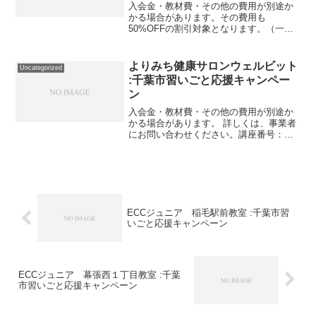
入会金・教材費・その他の費用が別途か
かる場合があります。その費用も
50%OFFの割引対象となります。（一部
を除く）詳しくは、事業者にお問い合わ
せください。講座・サービス番号：600-
01-01事業者提供価格57,200円▶28,600円
よりみち健康サロンウェルビット
Uncategorized
利用...
:千葉市習いごと応援キャンペー
ン
入会金・教材費・その他の費用が別途か
かる場合があります。 詳しくは、事業者
にお問い合わせください。講座番号：
1342-02-01利用期間 2021/11/01〜
2022/03/31脳トレ＋映像レッスン10回分
／30分／回。講座番号：1342...
ECCジュニア 稲毛駅前教室 :千葉市習
いごと応援キャンペーン
ECCジュニア 幕張西１丁目教室 :千葉
市習いごと応援キャンペーン