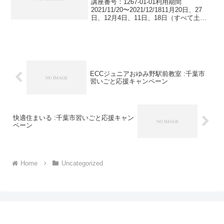
講座番号：1267-01-01利用期間
2021/11/20〜2021/12/1811月20日、27
日、12月4日、11日、18日（すべて土
曜、全5回）/ 9：00～12：00/ 対象：日本
語をボランティアで教えてみたい方、日
本語教育に興味...
ECCジュニアおゆみ野駅前教室 :千葉市
習いごと応援キャンペーン
快適住まいる :千葉市習いごと応援キャン
ペーン
Home
Uncategorized