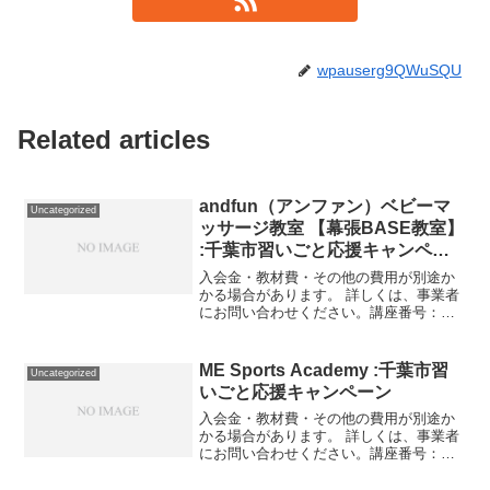
wpauserg9QWuSQU
Related articles
andfun（アンファン）ベビーマ
Uncategorized
ッサージ教室 【幕張BASE教室】
:千葉市習いごと応援キャンペー
ン
入会金・教材費・その他の費用が別途か
かる場合があります。 詳しくは、事業者
にお問い合わせください。講座番号：
1298-03-01利用期間 2021/11/01〜
2022/03/31グループレッスン全4回/1回
初回のみ適用。講座番号：129...
ME Sports Academy :千葉市習
Uncategorized
いごと応援キャンペーン
入会金・教材費・その他の費用が別途か
かる場合があります。 詳しくは、事業者
にお問い合わせください。講座番号：
1040-01-01事業者提供価格26,000円
▶13,000円利用期間 2021/11/01〜