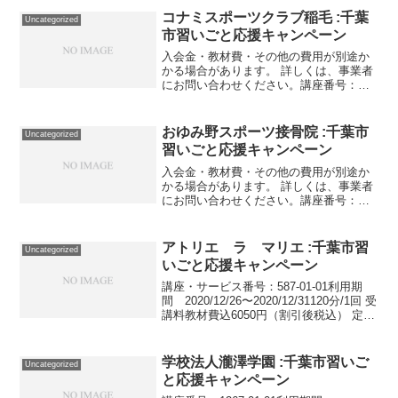
2022/03/31野球、サッカー、...
コナミスポーツクラブ稲毛 :千葉
Uncategorized
市習いごと応援キャンペーン
入会金・教材費・その他の費用が別途か
かる場合があります。 詳しくは、事業者
にお問い合わせください。講座番号：
1545-02-01利用期間 2021/11/01〜
2022/03/31施設を回数・時間制限無しで
ご利用いただけます。/対象16歳以...
おゆみ野スポーツ接骨院 :千葉市
Uncategorized
習いごと応援キャンペーン
入会金・教材費・その他の費用が別途か
かる場合があります。 詳しくは、事業者
にお問い合わせください。講座番号：
1652-01-01事業者提供価格22,000円
▶11,000円利用期間 2021/11/01〜
2022/03/31野球技術とトレー...
アトリエ ラ マリエ :千葉市習
Uncategorized
いごと応援キャンペーン
講座・サービス番号：587-01-01利用期
間 2020/12/26〜2020/12/31120分/1回 受
講料教材費込6050円（割引後税込） 定員
になり次第終了 レッスン日程・ご予約は
ホームページのフラワー日程をご確認く
ださい。講座・サ...
学校法人瀧澤学園 :千葉市習いご
Uncategorized
と応援キャンペーン