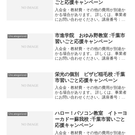
ごと応援キャンペーン
入会金・教材費・その他の費用が別途か
かる場合があります。 詳しくは、事業者
にお問い合わせください。講座番号：
1741-01-01利用期間 2021/11/01〜
2022/03/31算数・数学・英語・国語から
１教科 月８回週２回の教室学習と宿...
市進学院 おゆみ野教室 :千葉市
Uncategorized
習いごと応援キャンペーン
入会金・教材費・その他の費用が別途か
かる場合があります。 詳しくは、事業者
にお問い合わせください。講座番号：
1529-04-01事業者提供価格20,240円
▶10,120円利用期間 2021/11/01〜
2021/12/31パンセフロンティ...
栄光の個別 ビザビ稲毛校 :千葉
Uncategorized
市習いごと応援キャンペーン
入会金・教材費・その他の費用が別途か
かる場合があります。 詳しくは、事業者
にお問い合わせください。講座番号：
1672-01-01利用期間 2021/11/01〜
2022/01/31個別指導月4回/80分/小1～小4
対象講座番号：1672-0...
ハロー！パソコン教室 イトーヨ
Uncategorized
ーカドー蘇我校 :千葉市習いごと
応援キャンペーン
入会金・教材費・その他の費用が別途か