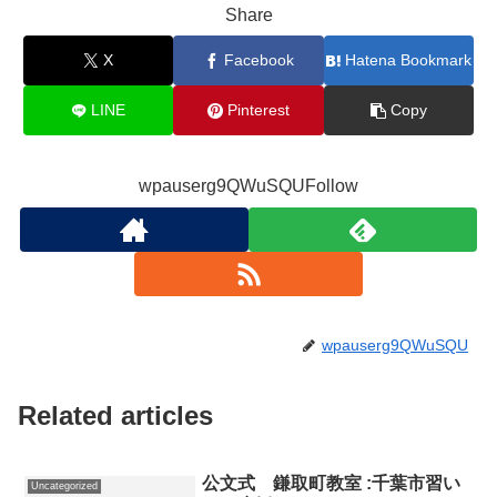
Share
X
Facebook
Hatena Bookmark
LINE
Pinterest
Copy
wpauserg9QWuSQUFollow
wpauserg9QWuSQU
Related articles
公文式 鎌取町教室 :千葉市習い
Uncategorized