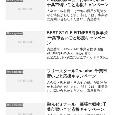
Uncategorized
千葉市習いごと応援キャンペーン
入会金・教材費・その他の費用が別途か
かる場合があります。 詳しくは、事業者
にお問い合わせください。講座番号：
1725-01-01利用期間 2021/11/01〜
2022/03/31空手練習：週１／60分講座番
号：1725-01-02利用期間...
BEST STYLE FITNESS海浜幕張
Uncategorized
:千葉市習いごと応援キャンペー
ン
講座番号：1357-01-01事業者提供価格
91,300円▶45,650円利用期間
2021/11/01〜2022/03/31フィットネス5カ
月利用コース/『会員種別「BEST
STYLE」のみ有効』（１ヵ月あたり9,130
円）講座番号：1...
フリースクールCo-Labo :千葉市
Uncategorized
習いごと応援キャンペーン
入会金・教材費・その他の費用が別途か
かる場合があります。 詳しくは、事業者
にお問い合わせください。講座番号：
1191-02-01事業者提供価格57,200円
▶28,600円利用期間 2021/11/01〜
2022/03/31フリースクール1...
栄光ゼミナール 幕張本郷校 :千
Uncategorized
葉市習いごと応援キャンペーン