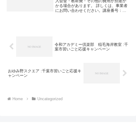
入会金・教材費・その他の費用が別途か
かる場合があります。 詳しくは、事業者
にお問い合わせください。講座番号：
1672-18-01事業者提供価格29,700円
▶14,850円利用期間 2021/11/01〜
2022/01/31グループ指導週２...
令和アカデミー倶楽部 稲毛海岸教室 :千
葉市習いごと応援キャンペーン
おゆみ野スクエア :千葉市習いごと応援キ
ャンペーン
Home
Uncategorized