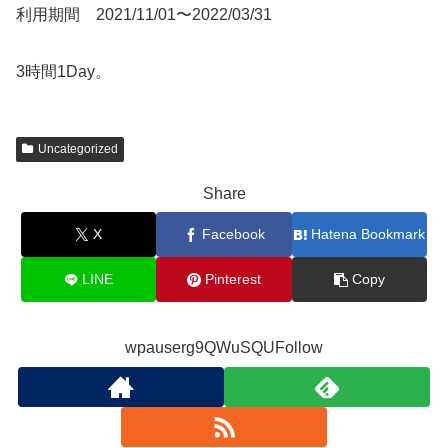
利用期間 2021/11/01〜2022/03/31
3時間1Day。
Uncategorized
Share
X
Facebook
Hatena Bookmark
LINE
Pinterest
Copy
wpauserg9QWuSQUFollow