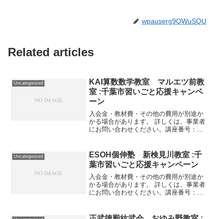
wpauserg9QWuSQU
Related articles
KAI算数数学教室 マルエツ前教
Uncategorized
室 :千葉市習いごと応援キャンペ
ーン
入会金・教材費・その他の費用が別途か
かる場合があります。 詳しくは、事業者
にお問い合わせください。講座番号：
1760-01-01利用期間 2021/12/01〜
2022/03/31算数月4回（週1回）/60分。講
座番号：1760-01-02...
ESOH個伸塾 新検見川教室 :千
Uncategorized
葉市習いごと応援キャンペーン
入会金・教材費・その他の費用が別途か
かる場合があります。 詳しくは、事業者
にお問い合わせください。講座番号：
1059-02-01事業者提供価格89,100円
▶44,550円利用期間 2021/11/01〜
2022/03/31個別指導 英語2...
正武徳殿紘武会 おゆみ野教室 :