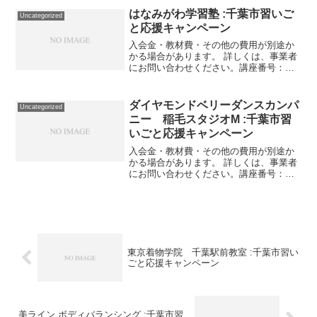
01-01事業者提供価格24,200円▶12,100円
はなみがわ学習塾 :千葉市習いご
Uncategorized
利用...
と応援キャンペーン
入会金・教材費・その他の費用が別途か
かる場合があります。 詳しくは、事業者
にお問い合わせください。講座番号：
1588-01-01利用期間 2021/11/01〜
2022/03/3150分／6回／月・水・金 15:00-
17:00／年長～小学...
ダイヤモンドベリーダンスカンパ
Uncategorized
ニー 稲毛スタジオM :千葉市習
いごと応援キャンペーン
入会金・教材費・その他の費用が別途か
かる場合があります。 詳しくは、事業者
にお問い合わせください。講座番号：
1392-02-01利用期間 2021/11/01〜
2022/03/31初回1回のみ。講座番号：
1392-02-02利用期間 202...
東京着物学院 千葉駅前教室 :千葉市習い
ごと応援キャンペーン
美ライン.ボディバランシング :千葉市習