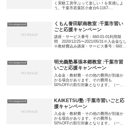
く実験工房学ぶって楽しい！を実感しよ
う。千葉市若葉区小倉台6‐1167‐
15TEL:080-1659-0206文化・教養・生涯
学習クレイフラワーとミニチュア教室ク
レイフラワーとミニチュア教室Pollen本...
くもん誉田駅南教室 :千葉市習い
Uncategorized
ごと応援キャンペーン
講座・サービス番号：660-01-01利用期
間 2020/12/25〜2021/05/31※入会金なし
※教材費込み講座・サービス番号：660-
01-02利用期間 2020/12/25〜
2021/05/31※入会金なし ※教材費込み ※e
ペ...
明光義塾幕張本郷教室 :千葉市習
Uncategorized
いごと応援キャンペーン
入会金・教材費・その他の費用が別途か
かる場合があります。その費用も
50%OFFの割引対象となります。（一部
を除く）詳しくは、事業者にお問い合わ
せください。講座・サービス番号：248-
01-01利用期間 2020/10/10〜2021/05/...
KAIKETSU塾 :千葉市習いごと応
Uncategorized
援キャンペーン
入会金・教材費・その他の費用が別途か
かる場合があります。その費用も
50%OFFの割引対象となります。（一部
を除く）詳しくは、事業者にお問い合わ
せください。講座・サービス番号：399-