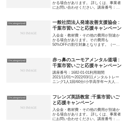
かる場合があります。 詳しくは、事業者
にお問い合わせください。講座番号：
1577-01-01利用期間 2021/11/01〜
2022/03/31韓国語講座月4回（週1回）／
80分 。講座番号：1577-0...
一般社団法人発達改善支援協会 :
Uncategorized
千葉市習いごと応援キャンペーン
入会金・教材費・その他の費用が別途か
かる場合があります。その費用も
50%OFFの割引対象となります。（一部
を除く）詳しくは、事業者にお問い合わ
せください。講座・サービス番号：692-
01-01事業者提供価格100,000円▶50,000
赤っ鼻のユーモアメンタル道場 :
Uncategorized
円利...
千葉市習いごと応援キャンペーン
講座番号：1682-01-01利用期間
2021/11/01〜2022/03/11メンタルトレー
ニング1人1回/60分/小学高学年〜大人対
象講座番号：1682-01-02利用期間
2021/11/01〜2022/03/11脳トレ1人1回/9...
フレンズ英語教室 :千葉市習いご
Uncategorized
と応援キャンペーン
入会金・教材費・その他の費用が別途か
かる場合があります。 詳しくは、事業者
にお問い合わせください。講座番号：
1319-01-01利用期間 2021/11/01〜
2021/11/08英語グループレッスン/週1