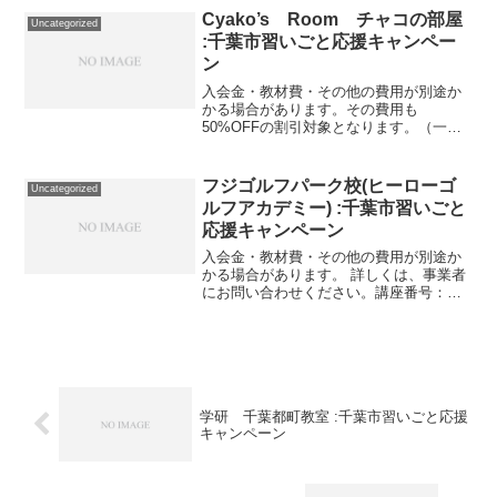
回）/50分/小１～３対象。 教材...
Cyako’s Room チャコの部屋
Uncategorized
:千葉市習いごと応援キャンペー
ン
入会金・教材費・その他の費用が別途か
かる場合があります。その費用も
50%OFFの割引対象となります。（一部
を除く）詳しくは、事業者にお問い合わ
せください。講座・サービス番号：531-
01-01利用期間 2020/12/04〜2021/05/...
フジゴルフパーク校(ヒーローゴ
Uncategorized
ルフアカデミー) :千葉市習いごと
応援キャンペーン
入会金・教材費・その他の費用が別途か
かる場合があります。 詳しくは、事業者
にお問い合わせください。講座番号：
1261-01-01事業者提供価格20,000円
▶10,000円利用期間 2021/11/01〜
2022/03/31ゴルフスクール月...
学研 千葉都町教室 :千葉市習いごと応援
キャンペーン