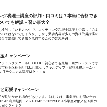
ィング税理士講座の評判・口コミは？本当に合格でき
いても解説 – 習い事大全
を検討している人の中で、スタディング税理士講座を受講してみよ
いのではないでしょうか。しかし受講内容が多くの資格取得講座の
分で勉強して資格を取得するための知識を身...
応援キャンペーン
ラミングスクールIT OFFICE初心者でも最短一回のレッスンでオ
市稲毛区稲毛町TEL:記載なしスキルアップ・資格取得ホームペ
ITテクニカル講座ＭＰｒｅｓ...
ごと応援キャンペーン
用が別途かかる場合があります。 詳しくは、事業者にお問い合わ
-01利用期間 2021/11/01〜2022/03/31小学生対象／全４回の
回６０～９０...