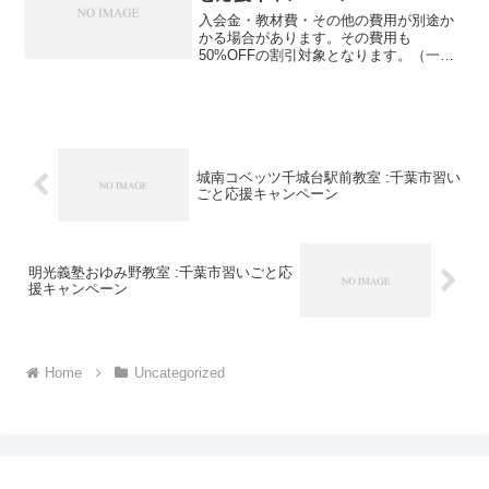
入会金・教材費・その他の費用が別途か
かる場合があります。その費用も
50%OFFの割引対象となります。（一部
を除く）詳しくは、事業者にお問い合わ
せください。講座・サービス番号：550-
01-01事業者提供価格85,800円▶42,900円
利用...
城南コベッツ千城台駅前教室 :千葉市習い
ごと応援キャンペーン
明光義塾おゆみ野教室 :千葉市習いごと応
援キャンペーン
Home
Uncategorized