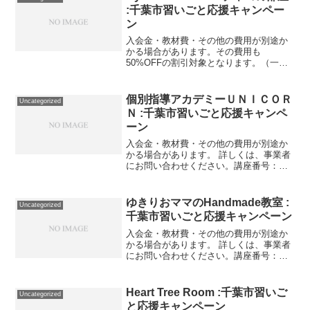
:千葉市習いごと応援キャンペー
ン
入会金・教材費・その他の費用が別途か
かる場合があります。その費用も
50%OFFの割引対象となります。（一部
を除く）詳しくは、事業者にお問い合わ
せください。講座・サービス番号：531-
01-01利用期間 2020/12/04〜2021/05/...
個別指導アカデミーＵＮＩＣＯＲ
Uncategorized
Ｎ :千葉市習いごと応援キャンペ
ーン
入会金・教材費・その他の費用が別途か
かる場合があります。 詳しくは、事業者
にお問い合わせください。講座番号：
1444-01-01利用期間 2021/11/01〜
2022/03/31ロボット教室月２回/1回90分
+そろばん月８回/1回50分 ...
ゆきりおママのHandmade教室 :
Uncategorized
千葉市習いごと応援キャンペーン
入会金・教材費・その他の費用が別途か
かる場合があります。 詳しくは、事業者
にお問い合わせください。講座番号：
1004-01-01事業者提供価格61,900円
▶30,950円利用期間 2021/11/01〜
2022/03/31全12回レッスン...
Heart Tree Room :千葉市習いご
Uncategorized
と応援キャンペーン