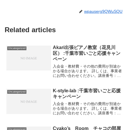
wpauserg9QWuSQU
Related articles
Akari出張ピアノ教室（花見川
Uncategorized
区） :千葉市習いごと応援キャン
ペーン
入会金・教材費・その他の費用が別途か
かる場合があります。 詳しくは、事業者
にお問い合わせください。講座番号：
1102-2-01利用期間 2021/11/01〜
2022/03/31出張個人レッスン(月3回)／30
分。 入会金なし。出張費(割引...
K-style-lab :千葉市習いごと応援
Uncategorized
キャンペーン
入会金・教材費・その他の費用が別途か
かる場合があります。 詳しくは、事業者
にお問い合わせください。講座番号：
1751-01-01事業者提供価格45,760円
▶22,880円利用期間 2021/11/01〜
2022/03/31EMSトレーニン...
Cyako’s Room チャコの部屋
Uncategorized