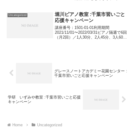
を除く）詳しくは、事業者にお問い合わ
せください。講座・サービス番号：233-
04-01利用期間 2020/11/01〜2021/01/...
堀川ピアノ教室 :千葉市習いごと
Uncategorized
応援キャンペーン
講座番号：1501-01-01利用期間
2021/11/01〜2022/03/31ピアノ隔週で6回
（月2回）／1人30分、2人45分、3人60分
／60歳以上の初心者対象／教材費は別途
／講座料金は1人に付き。講座番号：
1501-01-02利用...
グレースノートアカデミー花園センター :
千葉市習いごと応援キャンペーン
学研 いずみや教室 :千葉市習いごと応援
キャンペーン
Home
Uncategorized