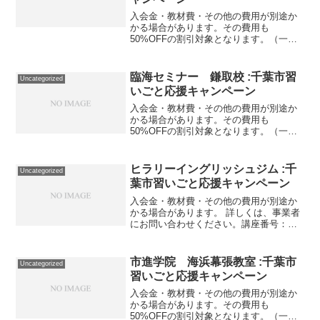
入会金・教材費・その他の費用が別途か
かる場合があります。その費用も
50%OFFの割引対象となります。（一部
を除く）詳しくは、事業者にお問い合わ
せください。講座・サービス番号：482-
03-01事業者提供価格29,700円▶14,850円
臨海セミナー 鎌取校 :千葉市習
Uncategorized
利用...
いごと応援キャンペーン
入会金・教材費・その他の費用が別途か
かる場合があります。その費用も
50%OFFの割引対象となります。（一部
を除く）詳しくは、事業者にお問い合わ
せください。講座・サービス番号：561-
02-01利用期間 2020/12/26〜2021/01/...
ヒラリーイングリッシュジム :千
Uncategorized
葉市習いごと応援キャンペーン
入会金・教材費・その他の費用が別途か
かる場合があります。 詳しくは、事業者
にお問い合わせください。講座番号：
1817-01-01利用期間 2022/01/01〜
2022/03/31年42回/45分/新年長～新小2対
象 ※月額の料金となります...
市進学院 海浜幕張教室 :千葉市
Uncategorized
習いごと応援キャンペーン
入会金・教材費・その他の費用が別途か
かる場合があります。その費用も
50%OFFの割引対象となります。（一部