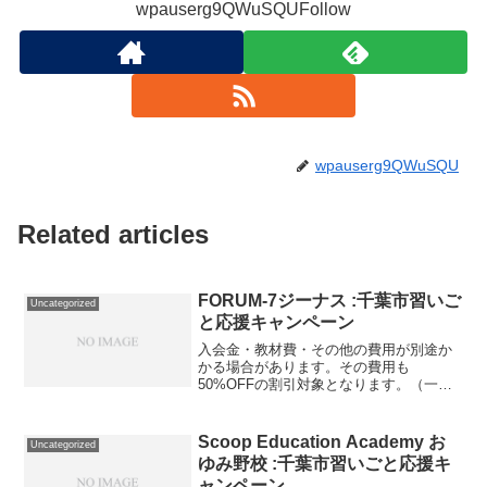
wpauserg9QWuSQUFollow
wpauserg9QWuSQU
Related articles
FORUM-7ジーナス :千葉市習いご
Uncategorized
と応援キャンペーン
入会金・教材費・その他の費用が別途か
かる場合があります。その費用も
50%OFFの割引対象となります。（一部
を除く）詳しくは、事業者にお問い合わ
せください。講座・サービス番号：580-
01-01利用期間 2020/12/18〜2021/01/...
Scoop Education Academy お
Uncategorized
ゆみ野校 :千葉市習いごと応援キ
ャンペーン