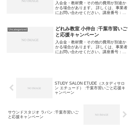
入会金・教材費・その他の費用が別途か
かる場合があります。 詳しくは、事業者
にお問い合わせください。講座番号：
1216-01-01事業者提供価格40,480円
▶20,240円利用期間 2021/11/01〜
2022/03/31整体トレーニング...
どれみ教室 小仲台 :千葉市習いご
Uncategorized
と応援キャンペーン
入会金・教材費・その他の費用が別途か
かる場合があります。 詳しくは、事業者
にお問い合わせください。講座番号：
1403-01-01利用期間 2021/11/01〜
2022/03/31年間40回(月3～4回)60分 1才
児と保護者 3組まで講座...
STUDY SALON ETUDE（スタディサロ
ン エチュード） :千葉市習いごと応援キ
ャンペーン
サウンドスタジオ ラパン :千葉市習いご
と応援キャンペーン