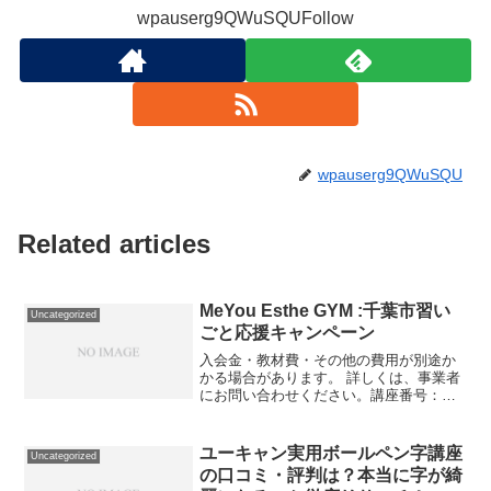
wpauserg9QWuSQUFollow
wpauserg9QWuSQU
Related articles
MeYou Esthe GYM :千葉市習い
Uncategorized
ごと応援キャンペーン
入会金・教材費・その他の費用が別途か
かる場合があります。 詳しくは、事業者
にお問い合わせください。講座番号：
1100-01-01利用期間 2021/11/01〜
2022/03/31EMSトレーニング20分1回
EMSトレーニングはわずか20...
ユーキャン実用ボールペン字講座
Uncategorized
の口コミ・評判は？本当に字が綺