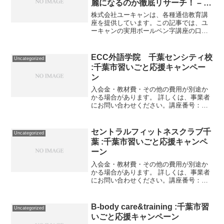
麗になるのか徹底リサーチ！ – 習
い事大全
株式会社ユーキャンは、各種通信教育講
座を提供しています。この記事では、ユ
ーキャンの実用ボールペン字講座の口コ
ミや評判をあますことなくご紹介しま
す！以下のようにユーキャン実用ボール
ペン字講座を検討している方必見の内容
ECC外語学院 千葉センシティ校
Uncategorized
となっています。「ユーキャ...
:千葉市習いごと応援キャンペー
ン
入会金・教材費・その他の費用が別途か
かる場合があります。 詳しくは、事業者
にお問い合わせください。講座番号：
1632-02-01事業者提供価格22,906円
▶11,453円利用期間 2021/11/01〜
2022/03/31英会話／30分／...
セントラルフィットネスクラブ千
Uncategorized
葉 :千葉市習いごと応援キャンペ
ーン
入会金・教材費・その他の費用が別途か
かる場合があります。 詳しくは、事業者
にお問い合わせください。講座番号：
1363-02-01事業者提供価格21,526円
▶10,763円利用期間 2021/11/01〜
2022/03/31フィットネス施設...
B-body care&training :千葉市習
Uncategorized
いごと応援キャンペーン