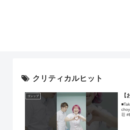
クリティカルヒット
【お
ゴシップ
■Ta
cho
荘 