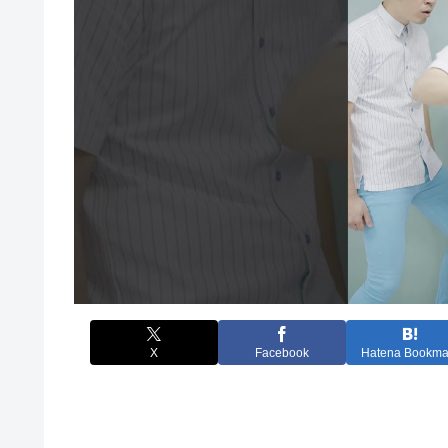
X
Facebook
Hatena Bookma