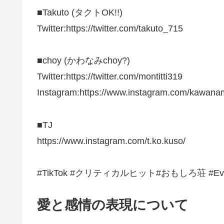
■Takuto (タクトOK!!)
Twitter:https://twitter.com/takuto_715
■choy (かわなみchoy?)
Twitter:https://twitter.com/montitti319
Instagram:https://www.instagram.com/kawan
■TJ
https://www.instagram.com/t.ko.kuso/
#TikTok #クリティカルヒット#おもしろ荘 #Eve
愛と感情の表現について