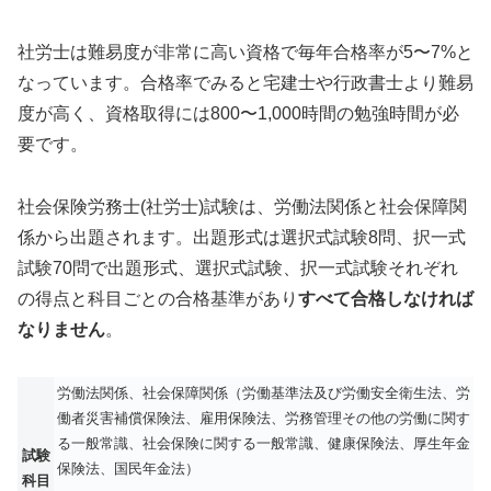
社労士は難易度が非常に高い資格で毎年合格率が5〜7%と
なっています。合格率でみると宅建士や行政書士より難易
度が高く、資格取得には800〜1,000時間の勉強時間が必
要です。
社会保険労務士(社労士)試験は、労働法関係と社会保障関
係から出題されます。出題形式は選択式試験8問、択一式
試験70問で出題形式、選択式試験、択一式試験それぞれ
の得点と科目ごとの合格基準があり
すべて合格しなければ
なりません
。
労働法関係、社会保障関係（労働基準法及び労働安全衛生法、労
働者災害補償保険法、雇用保険法、労務管理その他の労働に関す
る一般常識、社会保険に関する一般常識、健康保険法、厚生年金
試験
保険法、国民年金法）
科目