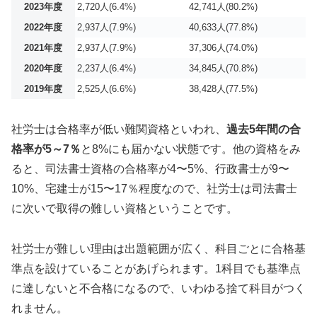
2023年度
2,720人(6.4%)
42,741人(80.2%)
2022年度
2,937人(7.9%)
40,633人(77.8%)
2021年度
2,937人(7.9%)
37,306人(74.0%)
2020年度
2,237人(6.4%)
34,845人(70.8%)
2019年度
2,525人(6.6%)
38,428人(77.5%)
社労士は合格率が低い難関資格といわれ、
過去5年間の合
格率が5～7％
と8%にも届かない状態です。他の資格をみ
ると、司法書士資格の合格率が4〜5%、行政書士が9〜
10%、宅建士が15〜17％程度なので、社労士は司法書士
に次いで取得の難しい資格ということです。
社労士が難しい理由は出題範囲が広く、科目ごとに合格基
準点を設けていることがあげられます。1科目でも基準点
に達しないと不合格になるので、いわゆる捨て科目がつく
れません。