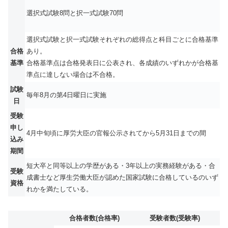
選択式試験8問と択一式試験70問
選択式試験と択一式試験それぞれの総得点と科目ごとに合格基準
合格
あり。
基準
合格基準点は合格発表日に公表され、各成績のいずれかが合格基
準点に達しない場合は不合格。
試験
毎年8月の第4日曜日に実施
日
受験
申し
4月中旬頃に厚労大臣の官報公示されてから5月31日までの間
込み
期間
短大卒と同等以上の学歴がある・3年以上の実務経験がある・合
受験
成書士など厚生労働大臣が認めた国家試験に合格しているのいず
資格
れかを満たしている。
合格者数(合格率)
受験者数(受験率)