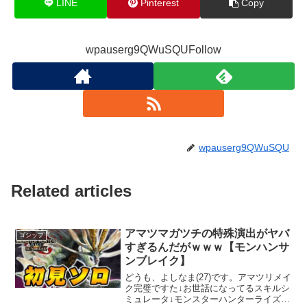
LINE
Pinterest
Copy
wpauserg9QWuSQUFollow
wpauserg9QWuSQU
Related articles
アマツマガツチの特殊演出がヤバ
ゴシップ
すぎるんだがｗｗｗ【モンハンサ
ンブレイク】
どうも、よしなま(27)です。アマツリメイ
ク完璧ですた↓お世話になってるスキルシ
ミュレータ↓モンスターハンターライズ：