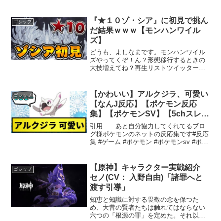
サンブレイク ©CAPCOM CO., LTD.
2021, 2022 ALL RIGHTS RESERVED. ツ
イッタ...
『★１０ゾ・シア』に初見で挑ん
ゴシップ
だ結果ｗｗｗ【モンハンワイル
ズ】
どうも、よしなまです。モンハンワイル
ズやってくぞ！ん？形態移行するときの
大技増えてね？再生リストツイッターツ
イッチ（生配信はこちらよしなまモデル
PCはこちら！よしなまグッズ－－－モン
スターハンターワイルズ ©CAPCOM#モ
【かわいい】アルクジラ、可愛い
ゴシップ
ンハンワイルズ－...
【なんJ反応】【ポケモン反応
集】【ポケモンSV】【5chスレ】
【ゆっくり解説】
引用 あと自分協力してくれてるブロ
グ様ポケモンのネットの反応集です#反応
集 #ゲーム #ポケモン #ポケモンsv #ポケ
ットモンスター #ネットの反応若林タカ
ツグ／カッパエンターテインメント
LAMP BGM可愛らしい「歩くクジラ」の
【原神】キャラクター実戦紹介
ゴシップ
魅力最...
セノ(CV： 入野自由)「諸罪へと
渡す引導」
知恵と知識に対する畏敬の念を保つた
め、大昔の賢者たちは触れてはならない
六つの「根源の罪」を定めた。それ以