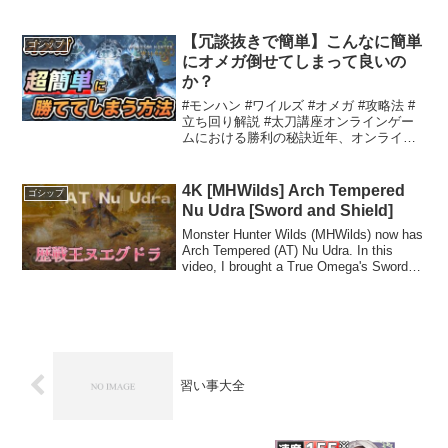
降、時間の流れと共に教令がどんなに変
わろうと、「大マハマトラ」の職責は終
始一貫していた——暗闇の中に身を置こ
【冗談抜きで簡単】こんなに簡単
ゴシップ
うとも、神々の光を呼び覚まし...
にオメガ倒せてしまって良いの
か？
#モンハン #ワイルズ #オメガ #攻略法 #
立ち回り解説 #太刀講座オンラインゲー
ムにおける勝利の秘訣近年、オンライン
ゲームは多くの人々に楽しみを提供して
います。その中でも特に人気のあるタイ
トルでは、勝利するための戦略や方法が
4K [MHWilds] Arch Tempered
ゴシップ
重要です。本...
Nu Udra [Sword and Shield]
Monster Hunter Wilds (MHWilds) now has
Arch Tempered (AT) Nu Udra. In this
video, I brought a True Omega's Sword
(Sword ...
習い事大全