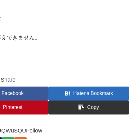
た！
応えできません。
Share
Facebook
Hatena Bookmark
Pinterest
Copy
9QWuSQUFollow