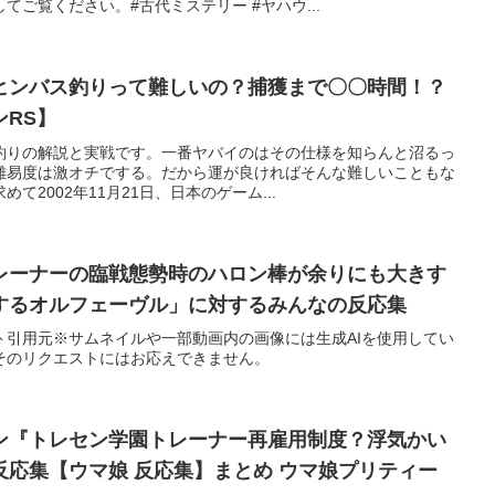
ご覧ください。#古代ミステリー #ヤハウ...
ヒンバス釣りって難しいの？捕獲まで〇〇時間！？
RS】
釣りの解説と実戦です。一番ヤバイのはその仕様を知らんと沼るっ
難易度は激オチでする。だから運が良ければそんな難しいこともな
て2002年11月21日、日本のゲーム...
レーナーの臨戦態勢時のハロン棒が余りにも大きす
するオルフェーヴル」に対するみんなの反応集
ト引用元※サムネイルや一部動画内の画像には生成AIを使用してい
そのリクエストにはお応えできません。
ン『トレセン学園トレーナー再雇用制度？浮気かい
反応集【ウマ娘 反応集】まとめ ウマ娘プリティー