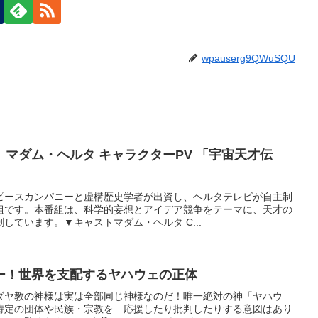
wpauserg9QWuSQU
マダム・ヘルタ キャラクターPV 「宇宙天才伝
ピースカンパニーと虚構歴史学者が出資し、ヘルタテレビが自主制
組です。本番組は、科学的妄想とアイデア競争をテーマに、天才の
しています。▼キャストマダム・ヘルタ C...
ー！世界を支配するヤハウェの正体
ダヤ教の神様は実は全部同じ神様なのだ！唯一絶対の神「ヤハウ
特定の団体や民族・宗教を 応援したり批判したりする意図はあり