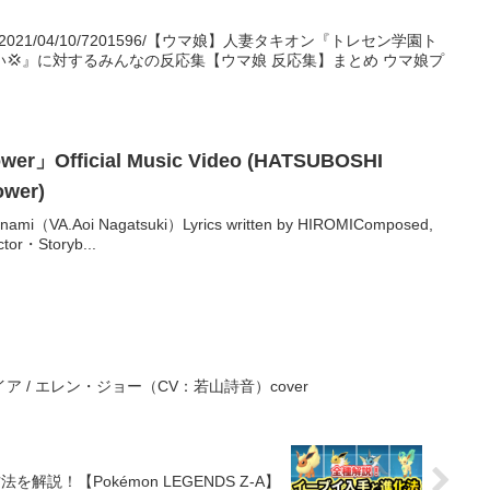
/si/data/2021/04/10/7201596/【ウマ娘】人妻タキオン『トレセン学園ト
💢』に対するみんなの反応集【ウマ娘 反応集】まとめ ウマ娘プ
er」Official Music Video (HATSUBOSHI
 Flower)
anami（VA.Aoi Nagatsuki）Lyrics written by HIROMIComposed,
tor・Storyb...
【ゼンゼロ】モエチャッカファイア / エレン・ジョー（CV：若山詩音）cover
説！【Pokémon LEGENDS Z-A】