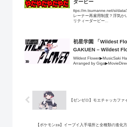
ダービー
ttps://m.tsumanne.net
レーナー再雇用制度？浮気かい
リティーダービー...
初星学園 「Wildest Flow
ゴシップ
GAKUEN – Wildest
Wildest Flower▶MusicSaki H
Arranged by Giga▶MovieDirec
【ポケモンza】イーブイ入手場所と全種類の進化方法を解