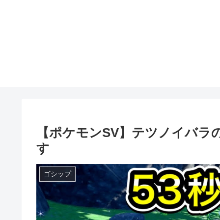
【ポケモンSV】テツノイバラ
す
ゴシップ