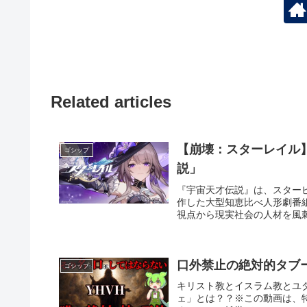
Related articles
【崩壊：スターレイル】
ゴシップ
説」
『宇宙天才伝説』は、スター
作した大型知恵比べ人形劇番
視点から現実社会の人材を風刺
口外禁止の絶対的タブ
ゴシップ
キリスト教とイスラム教とユ
ェ」とは？？※この動画は、