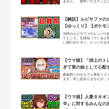
ません。 雑学バラエティとして
【解説】ルビサファの
ゴシップ
【ゆっくり】【ポケモン
当時のルビサファのヒンバス
てところ。仕様知っていると
い謎のポケモン、ヒンバスを求め
【ウマ娘】「姉上のト
ゴシップ
ぎて実の妹として心配
家族想いのオルフェ再生リス
ます。申し訳ありませんが、
【ウマ娘】人妻タキオ
ゴシップ
💢』に対するみんなの