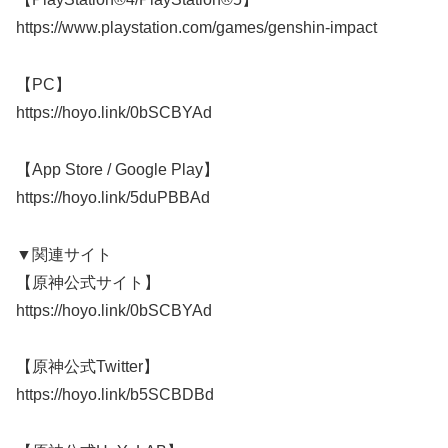
https://www.playstation.com/games/genshin-impact
【PC】
https://hoyo.link/0bSCBYAd
【App Store / Google Play】
https://hoyo.link/5duPBBAd
▼関連サイト
【原神公式サイト】
https://hoyo.link/0bSCBYAd
【原神公式Twitter】
https://hoyo.link/b5SCBDBd