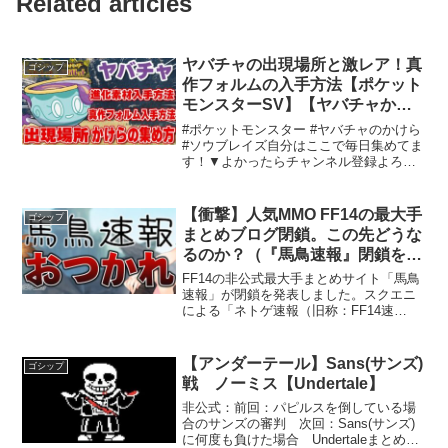
Related articles
ヤバチャの出現場所と激レア！真
ゴシップ
作フォルムの入手方法【ポケット
モンスターSV】【ヤバチャかけ
ら入手方法】【ヤバチャ出現場
#ポケットモンスター #ヤバチャのかけら
所】【ヤバチャスカーレット】
#ソウブレイズ自分はここで毎日集めてま
す！▼よかったらチャンネル登録よろし
【ヤバチャ生息地】
くお願いします♨ツイッターで動画投稿
の告知してます！ヤバちゃんの入手方法
と進化について皆さんこんにちは。今回
【衝撃】人気MMO FF14の最大手
ゴシップ
はポケモン「ヤバ...
まとめブログ閉鎖。この先どうな
るのか？（『馬鳥速報』閉鎖を受
けた雑感）
FF14の非公式最大手まとめサイト「馬鳥
速報」が閉鎖を発表しました。スクエニ
による「ネトゲ速報（旧称：FF14速
報）」への発信者情報開示請求、和解・
閉鎖を受けての動きです。好きでも嫌い
でもない、シンプルな気持ちで速報しま
【アンダーテール】Sans(サンズ)
ゴシップ
す。私は私で自分の価...
戦 ノーミス【Undertale】
非公式：前回：パピルスを倒している場
合のサンズの審判 次回：Sans(サンズ)
に何度も負けた場合 Undertaleまとめ：