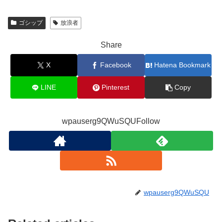
ゴシップ
放浪者
Share
X
Facebook
Hatena Bookmark
LINE
Pinterest
Copy
wpauserg9QWuSQUFollow
wpauserg9QWuSQU