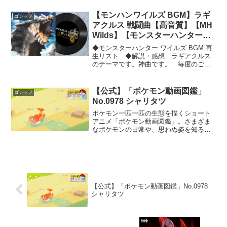
方法→普段使用しているヒヒ掘り編成→
アーカルム...
【モンハンワイルズ BGM】ラギ
ゴシップ
アクルス 戦闘曲【高音質】【MH
Wilds】【モンスターハンターワ
イルズ プレイ動画】
◆モンスターハンター ワイルズ BGM 再
生リスト ◆解説・感想 ラギアクルス
のテーマです。神曲です。 毎度のごと
く、久々のワイルズだったのでガードを
忘れていました。#モンハンワイルズ
#BGM #曲 #楽曲 #フル #戦闘 #ラギアク
【公式】「ポケモン動画図鑑」
ゴシップ
ルス...
No.0978 シャリタツ
ポケモン一匹一匹の生態を描くショート
アニメ「ポケモン動画図鑑」。さまざま
なポケモンの日常や、思わぬ姿を知るこ
とができるシリーズだよ。ぜひポケモン
の新しい魅力を発見してね。今回はシャ
リタツ（そったすがた）の話だよ。弱っ
たふりをするシャリタツ、...
【公式】「ポケモン動画図鑑」No.0978
シャリタツ