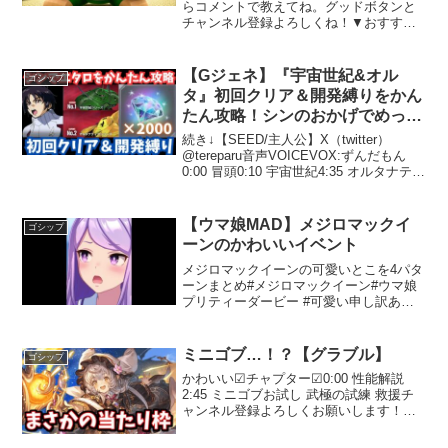
らコメントで教えてね。グッドボタンと
チャンネル登録よろしくね！▼おすすめ
動画ピラミッド発見して探索‼︎中で恐ろし
いことが待ち受けていた…【マインクラ
フト】#2初めてのエンダードラゴン討伐
【Gジェネ】『宇宙世紀&オル
ゴシップ
が地獄すぎた......
タ』初回クリア＆開発縛りをかん
たん攻略！シンのおかげでめっち
ゃ楽になった！【SDガンダム ジ
続き↓【SEED/主人公】X（twitter）
ージェネレーション エターナ
@tereparu音声VOICEVOX:ずんだもん
0:00 冒頭0:10 宇宙世紀4:35 オルタナティ
ル】エターナルロードエキスパー
ブエ太郎の攻略法：ステージクリアのス
ト オルタナティブ
テップガイドゲームには多くのステージ
があり、それぞれに...
【ウマ娘MAD】メジロマックイ
ゴシップ
ーンのかわいいイベント
メジロマックイーンの可愛いとこを4パタ
ーンまとめ#メジロマックイーン#ウマ娘
プリティーダービー #可愛い申し訳あり
ませんが、そのリクエストにはお応えで
きません。
ミニゴブ…！？【グラブル】
ゴシップ
かわいい☑チャプター☑0:00 性能解説
2:45 ミニゴブお試し 武極の試練 救援チ
ャンネル登録よろしくお願いします！ツ
イッターフォローよろしくね！→よくあ
る質問の回答PC＆スマホの砂箱爆速周回