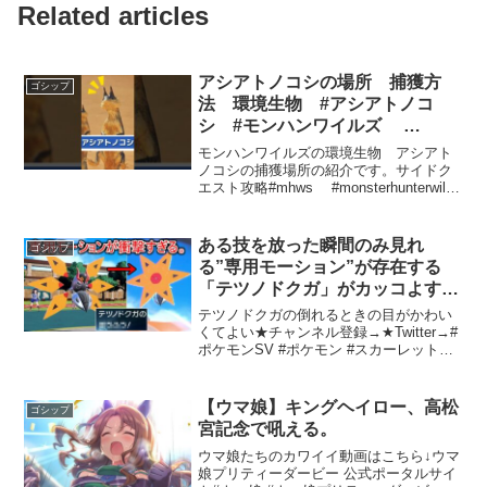
Related articles
アシアトノコシの場所 捕獲方
ゴシップ
法 環境生物 #アシアトノコ
シ #モンハンワイルズ
#mhwilds
モンハンワイルズの環境生物 アシアト
ノコシの捕獲場所の紹介です。サイドク
エスト攻略#mhws #monsterhunterwilds
#環境生物足跡残し：砂原に生息する魅
力的な生物砂原の南エリアで生息する
「足跡残し」は、そのユニークな外...
ある技を放った瞬間のみ見れ
ゴシップ
る”専用モーション”が存在する
「テツノドクガ」がカッコよすぎ
る【ポケモンSV実況】
テツノドクガの倒れるときの目がかわい
くてよい★チャンネル登録→★Twitter→#
ポケモンSV #ポケモン #スカーレットバ
イオレット鉄の毒ガと未来のウルガモ
ス：新たな戦略の可能性ポケットモンス
ターにおいて、毎世代新たな戦略やコン
【ウマ娘】キングヘイロー、高松
ゴシップ
ビネーショ...
宮記念で吼える。
ウマ娘たちのカワイイ動画はこちら↓ウマ
娘プリティーダービー 公式ポータルサイ