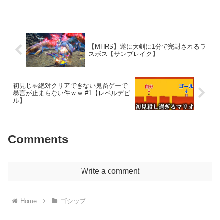
©CAPCOM CO., LTD. 1998, 2020 ALL
RIGHTS RE...
【MHRS】遂に大剣に1分で完封されるラ
スボス【サンブレイク】
初見じゃ絶対クリアできない鬼畜ゲーで
暴言が止まらない件ｗｗ #1【レベルデビ
ル】
Comments
Write a comment
Home
ゴシップ