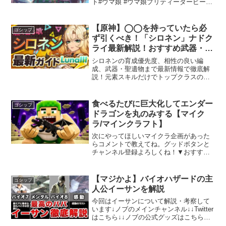
ト#ウマ娘 #ウマ娘プリティーダービー申
し訳ありませんが、特定のYouTubeのト
ランスクリプトに基づいて記事を書くこ
とはできません。しかし、一般的なテー
【原神】◯◯を持っていたら必
ゴシップ
マについて...
ず引くべき！「シロネン」ナドク
ライ最新解説！おすすめ武器・聖
遺物・パーティ・目標ステータス
シロネンの育成優先度、相性の良い編
【げんしん】
成、武器・聖遺物まで最新情報で徹底解
説！元素スキルだけでトップクラスの耐
性ダウンを付与し、元素爆発で回復まで
こなす万能サポート。無凸でも今すぐ確
保したい超優秀キャラです。ギフトコー
食べるたびに巨大化してエンダー
ゴシップ
ド：P3GXX56W3VG...
ドラゴンを丸のみする【マイク
ラ/マインクラフト】
次にやってほしいマイクラ企画があった
らコメントで教えてね。グッドボタンと
チャンネル登録よろしくね！▼おすすめ
動画ピラミッド発見して探索‼︎中で恐ろし
いことが待ち受けていた…【マインクラ
フト】#2初めてのエンダードラゴン討伐
【マジかよ】バイオハザードの主
ゴシップ
が地獄すぎた......
人公イーサンを解説
今回はイーサンについて解説・考察して
います↓ノブのメインチャンネル↓↓Twitter
はこちら↓↓ノブの公式グッズはこちらか
ら↓【使用楽曲】効果音ラボ著作権：