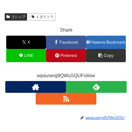
ゴシップ
イダイトウ
Share
X
Facebook
Hatena Bookmark
LINE
Pinterest
Copy
wpauserg9QWuSQUFollow
wpauserg9QWuSQU