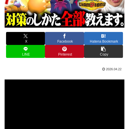
X
Facebook
Hatena Bookmark
LINE
Pinterest
Copy
2026.04.22