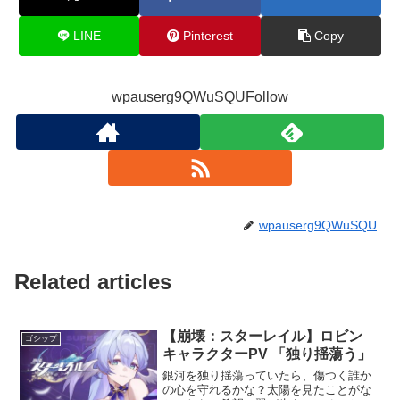
LINE
Pinterest
Copy
wpauserg9QWuSQUFollow
wpauserg9QWuSQU
Related articles
【崩壊：スターレイル】ロビン
ゴシップ
キャラクターPV 「独り揺蕩う」
銀河を独り揺蕩っていたら、傷つく誰か
の心を守れるかな？太陽を見たことがな