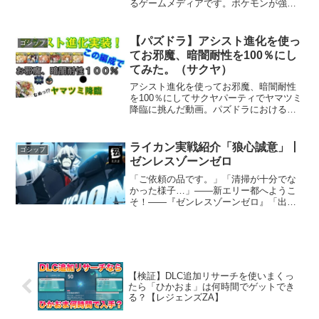
るゲームメディアです。ポケモンが強く
なりたい、役に立つ情報を知りたい方は
ぜひチャンネル登録をお願いします。・
メンバーシップ登録はこちら・質問箱は
【パズドラ】アシスト進化を使っ
ゴシップ
こちら_infoーー...
てお邪魔、暗闇耐性を100％にし
てみた。（サクヤ）
アシスト進化を使ってお邪魔、暗闇耐性
を100％にしてサクヤパーティでヤマツミ
降臨に挑んだ動画。パズドラにおける南
天の降臨とアシスト進化の活用法近年、
スマートフォンゲームの中でも特に人気
を博している「パズル＆ドラゴンズ」
ライカン実戦紹介「狼心誠意」丨
ゴシップ
（通称パズドラ）。その...
ゼンレスゾーンゼロ
「ご依頼の品です。」「清掃が十分でな
かった様子…」——新エリー都へようこ
そ！——『ゼンレスゾーンゼロ』「出発
前のお買い物」イベント開始！イベント
に参加すると、A級音動機、ボンプチケッ
ト、iPhone 15 Pro、PlayStation®5...
【検証】DLC追加リサーチを使いまくっ
たら「ひかおま」は何時間でゲットでき
る？【レジェンズZA】