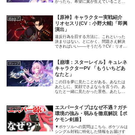
かったら、希望に翼が生えていることを
知ることはないでしょう？キャストロビ
ン CV: #名塚佳織 / 歌：Chevy今すぐダウ
ンロードフォローして最新情報をチェッ
【原神】キャラクター実戦紹介
ゴシップ
クしよう...
リオセスリ(CV：小野大輔)「即興
演出」
違反行為を罰する方法に、これといった
決まりはない。とにかく、問題さえ解決
できればいい——そうだろ？CV：リオセ
スリ——小野大輔シグウィン——木野日
菜ーーーーーーーーーーーーーーオープ
ンワールドRPG『原神（げんしん）』好
【崩壊：スターレイル】キュレネ
ゴシップ
評配信中！◆ジャンル...
キャラクターPV 「もういちどあ
なたと」
この日を夢に見たことがある。あなたは
あたしに、笑顔でさよならを言うの。あ
なたと一緒に見たかった景色、あたしは
今も、それを見つめてるわ。運命が絡み
合うこの地には、必ずまた春がやってく
る。だから、あなたは安心して旅立って
エスパータイプはなぜ不遇？ガチ
ゴシップ
いいのよ。あたしがここに...
環境の強み・弱みを徹底解説【ポ
ケモン剣盾】
▼ポケソルへの質問はこちら. ポケソルは
シングル対戦に特化した情報をお届けす