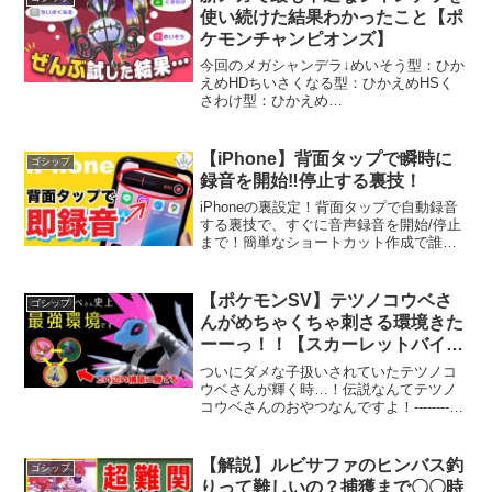
使い続けた結果わかったこと【ポ
ケモンチャンピオンズ】
今回のメガシャンデラ↓めいそう型：ひか
えめHDちいさくなる型：ひかえめHSく
さわけ型：ひかえめ
CS―――――――――――――――――
―――この頃、Twitterで僕が20歳前後の
頃の黒歴史ツイートを次から次にリツイ
【iPhone】背面タップで瞬時に
ゴシップ
ートするアカウントが現れて...
録音を開始‼️停止する裏技！
iPhoneの裏設定！背面タップで自動録音
する裏技で、すぐに音声録音を開始/停止
まで！簡単なショートカット作成で誰で
もすぐに設定できます✨★【スマキン】
チャンネル登録⇒★ベルマークの通知設
定をすると最新情報を受け取れます！★
【ポケモンSV】テツノコウベさ
ゴシップ
参考になりました...
んがめちゃくちゃ刺さる環境きた
ーーっ！！【スカーレットバイオ
レット】
ついにダメな子扱いされていたテツノコ
ウベさんが輝く時…！伝説なんてテツノ
コウベさんのおやつなんですよ！------------
---------------------------------------------------------...
【解説】ルビサファのヒンバス釣
ゴシップ
りって難しいの？捕獲まで〇〇時