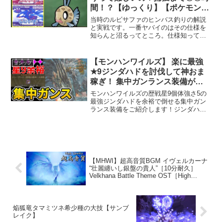
間！？【ゆっくり】【ポケモン
RS】
当時のルビサファのヒンバス釣りの解説
と実戦です。一番ヤバイのはその仕様を
知らんと沼るってところ。仕様知ってい
ると難易度は激オチでする。だから運が
良ければそんな難しいこともない謎のポ
ケモン、ヒンバスを求めて2002年11月21
【モンハンワイルズ】 楽に最強
ゴシップ
日、日本のゲーム...
★9ジンダハドを討伐して神おま
稼ぎ！ 集中ガンランス装備が強
すぎる！
モンハンワイルズの歴戦星9個体強さ5の
最強ジンダハドを余裕で倒せる集中ガン
ランス装備をご紹介します！ジンダハド
は光るお守りの報酬枠も多いので神おま
稼ぎにもなります。【再生リスト】00:00
今回使用する護石･装備02:42 ジン･ダハ
ドの初...
【MHWI】超高音質BGM イヴェルカーナ
“壮麗纏いし銀盤の貴人”［10分耐久］
Velkhana Battle Theme OST［High
Quality Sound］
焔狐竜タマミツネ希少種の大技【サンブ
レイク】