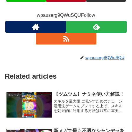
wpauserg9QWuSQUFollow
wpauserg9QWuSQU
Related articles
【ツムツム】ナミネ使い方解説！
ゴシップ
スキルを最大限に活かすためのチェーン
活用法ゲームをプレイする上で、スキル
を効果的に利用する方法は非常に重要で
す。特に、キャラクターのチェーンを利
用することで、より多くのスキルを発動
させることが可能になります。本記事で
は、スキル発動前にチェー...
新メガで最も不遇なシャンデラを
ゴシップ