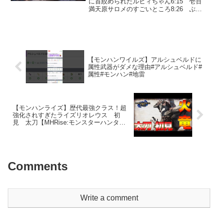
に首絞められたルビィちゃん6:15 壱百
満天原サロメのすごいところ8:26 ぶり
っこ女#むらまこTwitchkickニコ生
OPENREC.tvTwitter日本の文化とメディ
アについての考察現代の...
【モンハンワイルズ】アルシュベルドに
属性武器がダメな理由#アルシュベルド#
属性#モンハン#地雷
【モンハンライズ】歴代最強クラス！超
強化されすぎたライズリオレウス 初
見 太刀【MHRise:モンスターハンター
ライズ】
Comments
Write a comment