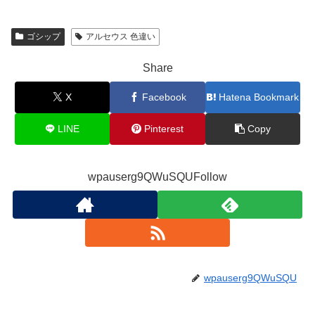
ゴシップ
アルセウス 色違い
Share
X
Facebook
Hatena Bookmark
LINE
Pinterest
Copy
wpauserg9QWuSQUFollow
wpauserg9QWuSQU