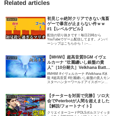
Related articles
初見じゃ絶対クリアできない鬼畜
ゴシップ
ゲーで暴言が止まらない件ｗｗ
#1【レベルデビル】
配信の切り抜きです！毎日21時から
YouTubeでゲーム配信してます。メンバ
ーシップはこちらから！↓--
◆TikTok◆Twitter ◆Twitch ----プレゼント
やお手紙はこちら【宛先】そらね 【送り
先】〒152-0035 東京都目...
【MHWI】超高音質BGM イヴェ
ゴシップ
ルカーナ “壮麗纏いし銀盤の貴
人”［10分耐久］Velkhana Battle
Theme OST［High Quality
#MHWI #イヴェルカーナ #Velkhana #冰
Sound］
龍 #超高音質 #壮麗纏いし銀盤の貴人モン
スターハンターワールドアイスボーン
Monster Hunter World Iceborne OST曲
名：壮麗纏いし銀盤の貴人 (10分耐久)...
【チーターを対面で完勝】ソロ大
ゴシップ
会でPeterbotが人間を超えました
【解説/フォートナイト】
クリエイターコードPOLSポルスツイッタ