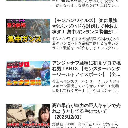
ー＠Pols37E36皆さんが強くなるための
一助となるような動画を作り上げていき
ます！チャンネル登録や高評価、コメン
トなどぜひぜひお願いします動画の告知
やクリップ動画をのせるためのTwitterも
【モンハンワイルズ】 楽に最強
ゴシップ
やっ...
★9ジンダハドを討伐して神おま
稼ぎ！ 集中ガンランス装備が強
すぎる！
モンハンワイルズの歴戦星9個体強さ5の
最強ジンダハドを余裕で倒せる集中ガン
ランス装備をご紹介します！ジンダハド
は光るお守りの報酬枠も多いので神おま
稼ぎにもなります。【再生リスト】00:00
今回使用する護石･装備02:42 ジン･ダハ
アンジャナフ亜種に初見ソロで挑
ゴシップ
ドの初...
む男-PART8-【モンスターハンタ
ーワールドアイスボーン】【全ク
エ制覇を目指して】
今回もモンスターハンターワールド:アイ
スボーン実況していくぜぃ！全クエ制覇
目指して行くぞー！！！今回はジャナフ
亜種！真下に雷ブレス？の技ヤバいなｗ#
アイスボーン #モンハンワールド #ディノ
バルド亜種ツイッターはこちらよしなま
高市早苗が車力の巨人キャラで売
ゴシップ
グッズ発売中！...
れようとしてる件について
【2025/12/01】
元動画→0:00 高市早苗1:55 浜ちゃん